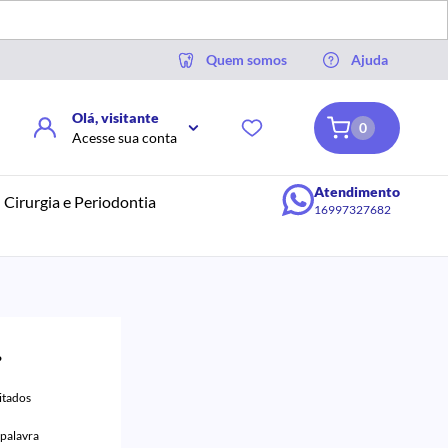
Quem somos
Ajuda
Olá, visitante
0
Acesse sua conta
Atendimento
Cirurgia e Periodontia
16997327682
?
itados
 palavra