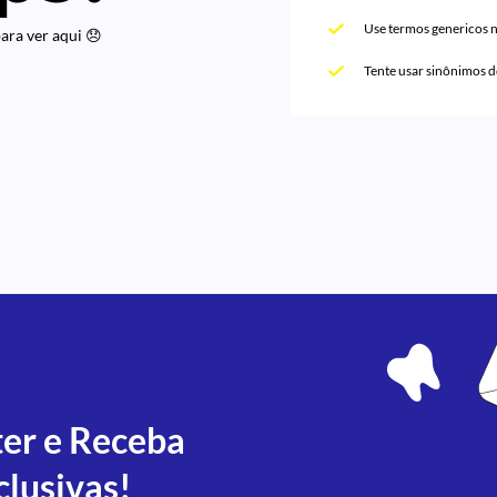
Use termos genericos 
ra ver aqui 😞
Tente usar sinônimos 
ter e Receba
clusivas!