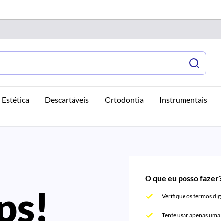
 Estética
Descartáveis
Ortodontia
Instrumentais
O que eu posso fazer
ps!
Verifique os termos dig
Tente usar apenas uma