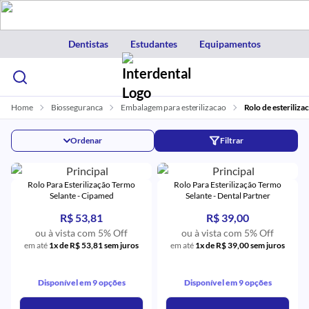
Dentistas
Estudantes
Equipamentos
Home
Biosseguranca
Embalagem para esterilizacao
Rolo de esteriliza
Ordenar
Filtrar
Rolo Para Esterilização Termo
Rolo Para Esterilização Termo
Selante - Cipamed
Selante - Dental Partner
R$ 53,81
R$ 39,00
ou à vista com 5% Off
ou à vista com 5% Off
em até
1x de R$ 53,81 sem juros
em até
1x de R$ 39,00 sem juros
Disponível em 9 opções
Disponível em 9 opções