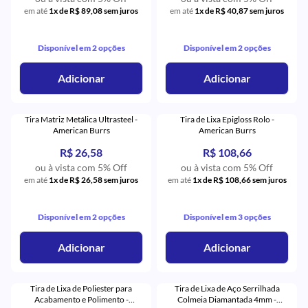
em até
1x de R$ 89,08 sem juros
em até
1x de R$ 40,87 sem juros
Disponível em 2 opções
Disponível em 2 opções
Adicionar
Adicionar
Tira Matriz Metálica Ultrasteel -
Tira de Lixa Epigloss Rolo -
American Burrs
American Burrs
R$ 26,58
R$ 108,66
ou à vista com 5% Off
ou à vista com 5% Off
em até
1x de R$ 26,58 sem juros
em até
1x de R$ 108,66 sem juros
Disponível em 2 opções
Disponível em 3 opções
Adicionar
Adicionar
Tira de Lixa de Poliester para
Tira de Lixa de Aço Serrilhada
Acabamento e Polimento -
Colmeia Diamantada 4mm -