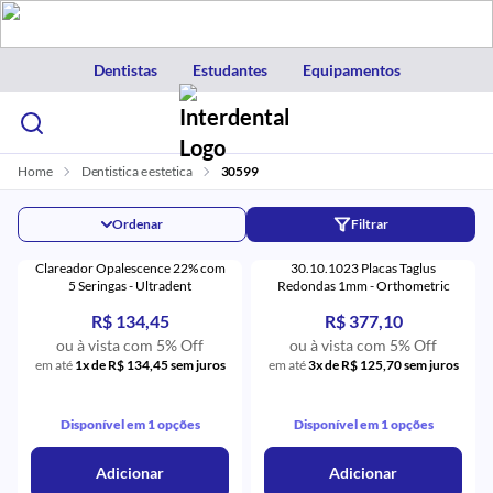
Dentistas
Estudantes
Equipamentos
Home
Dentistica e estetica
30599
Ordenar
Filtrar
Clareador Opalescence 22% com
30.10.1023 Placas Taglus
5 Seringas - Ultradent
Redondas 1mm - Orthometric
R$ 134,45
R$ 377,10
ou à vista com 5% Off
ou à vista com 5% Off
em até
1x de R$ 134,45 sem juros
em até
3x de R$ 125,70 sem juros
Disponível em 1 opções
Disponível em 1 opções
Adicionar
Adicionar