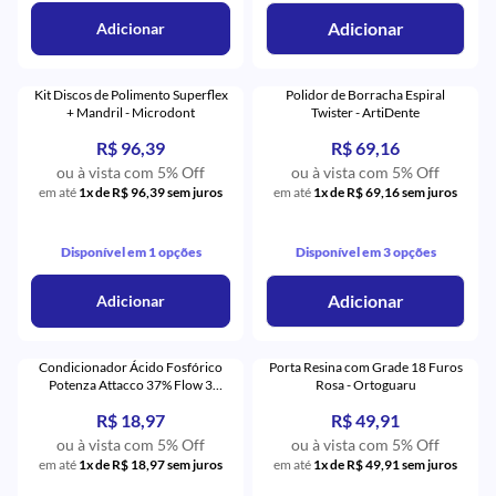
Adicionar
Adicionar
Kit Discos de Polimento Superflex
Polidor de Borracha Espiral
+ Mandril - Microdont
Twister - ArtiDente
R$ 96,39
R$ 69,16
ou à vista com 5% Off
ou à vista com 5% Off
em até
1x de R$ 96,39 sem juros
em até
1x de R$ 69,16 sem juros
Disponível em 1 opções
Disponível em 3 opções
Adicionar
Adicionar
Condicionador Ácido Fosfórico
Porta Resina com Grade 18 Furos
Potenza Attacco 37% Flow 3
Rosa - Ortoguaru
Seringas - PHS
R$ 18,97
R$ 49,91
ou à vista com 5% Off
ou à vista com 5% Off
em até
1x de R$ 18,97 sem juros
em até
1x de R$ 49,91 sem juros