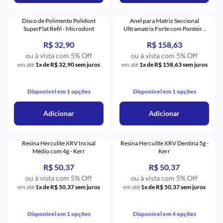
Disco de Polimento Polidont
Anel para Matriz Seccional
SuperFlat Refil - Microdont
Ultramatrix Forte com Ponteira
Ultratip - American Burrs
R$ 32,90
R$ 158,63
ou à vista com 5% Off
ou à vista com 5% Off
em até
1x de R$ 32,90 sem juros
em até
1x de R$ 158,63 sem juros
Disponível em 1 opções
Disponível em 1 opções
Adicionar
Adicionar
Resina Herculite XRV Incisal
Resina Herculite XRV Dentina 5g -
Médio com 4g - Kerr
Kerr
R$ 50,37
R$ 50,37
ou à vista com 5% Off
ou à vista com 5% Off
em até
1x de R$ 50,37 sem juros
em até
1x de R$ 50,37 sem juros
Disponível em 1 opções
Disponível em 4 opções