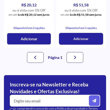
Microdont
Microdont
R$ 20,12
R$ 51,58
ou à vista com 5% Off
ou à vista com 5% Off
em até
1x de R$ 20,12 sem juros
em até
1x de R$ 51,58 sem juros
Disponível em 2 opções
Disponível em 1 opções
Adicionar
Adicionar
Página 1
Inscreva-se na Newsletter e Receba
Novidades e Ofertas Exclusivas!
Li, compreendi e concordo com a
Política de privacidade
e
Termos