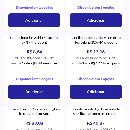
Disponível em 1 opções
Disponível em 1 opções
Adicionar
Adicionar
Condicionador Ácido Fosfórico
Condicionador Ácido Fluorídrico
37% - Microdont
Porcelana 10% - Microdont
R$ 8,64
R$ 17,16
ou à vista com 5% Off
ou à vista com 5% Off
em até
1x de R$ 8,64 sem juros
em até
1x de R$ 17,16 sem juros
Disponível em 1 opções
Disponível em 1 opções
Adicionar
Adicionar
Tira de Lixa Pré-Cortadas Epigloss
Tira de Lixa de Aço Diamantada
Light - American Burrs
Serrilhada 2,5mm - Microdont
R$ 89,08
R$ 40,87
ou à vista com 5% Off
ou à vista com 5% Off