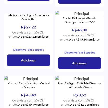
Abaixador de Língua Bruenings -
Starter Kit Limpeza Pesada
Cooperflex
Desengordurante - YVY
R$ 27,22
R$ 45,30
ou à vista com 5% Off
ou à vista com 5% Off
em até
1x de R$ 27,22 sem juros
em até
1x de R$ 45,30 sem juros
Disponível em 1 opções
Disponível em 1 opções
Adicionar
Adicionar
Máscara Facial Maquinox Central
Luva Cirúrgica Estéril de látex com
- Maquira
pó Unidade - Sanro
R$ 45,49
R$ 3,52
ou à vista com 5% Off
ou à vista com 5% Off
em até
1x de R$ 45,49 sem juros
em até
1x de R$ 3,52 sem juros