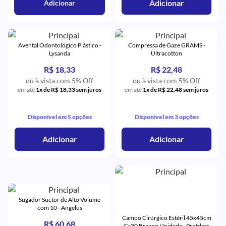
Adicionar
Adicionar
Avental Odontológico Plástico -
Compressa de Gaze GRAMS -
Lysanda
Ultracotton
R$ 18,33
R$ 22,48
ou à vista com 5% Off
ou à vista com 5% Off
em até
1x de R$ 18,33 sem juros
em até
1x de R$ 22,48 sem juros
Disponível em 5 opções
Disponível em 3 opções
Adicionar
Adicionar
Sugador Suctor de Alto Volume
com 10 - Angelus
Campo Cirúrgico Estéril 45x45cm
R$ 60,68
Gr30 Branco Unidade - Protdesc