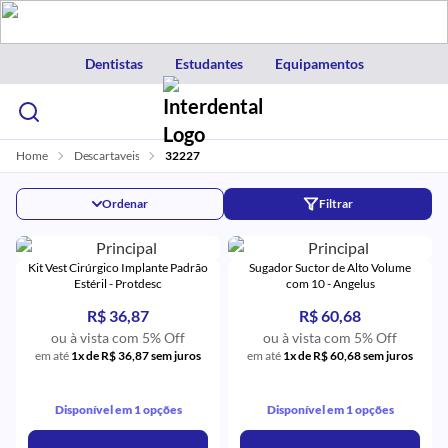
Dentistas
Estudantes
Equipamentos
Home
Descartaveis
32227
Ordenar
Filtrar
Kit Vest Cirúrgico Implante Padrão
Sugador Suctor de Alto Volume
Estéril - Protdesc
com 10 - Angelus
R$ 36,87
R$ 60,68
ou à vista com 5% Off
ou à vista com 5% Off
em até
1x de R$ 36,87 sem juros
em até
1x de R$ 60,68 sem juros
Disponível em 1 opções
Disponível em 1 opções