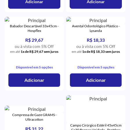
Adicionar
Adicionar
Babador Descartável 33x45cm -
Avental Odontológico Plástico -
Hospflex
Lysanda
R$ 29,67
R$ 18,33
ou à vista com 5% Off
ou à vista com 5% Off
em até
1x de R$ 29,67 sem juros
em até
1x de R$ 18,33 sem juros
Disponível em 5 opções
Disponível em 5 opções
Adicionar
Adicionar
Compressa de Gaze GRAMS -
Ultracotton
Campo Cirúrgico Estéril 45x45cm
R$ 31,22
Gr30 Branco Unidade - Protdesc