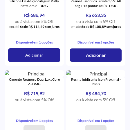
Silicone De Adição Silagum Putty
Resina Bisacrilica Luxatemp STAR
Soft Com 2 - DMG
76g + 15 pontas azuis - DMG
R$ 686,94
R$ 653,35
ou à vista com 5% Off
ou à vista com 5% Off
em até
6x de R$ 114,49 sem juros
em até
6x de R$ 108,89 sem juros
Disponível em 1 opções
Disponível em 5 opções
Adicionar
Adicionar
Cimento Resinoso Dual LuxaCore
Resina Infiltrante Icon Proximal -
Z - DMG
DMG
R$ 719,92
R$ 484,70
ou à vista com 5% Off
ou à vista com 5% Off
Disponível em 1 opções
Disponível em 1 opções