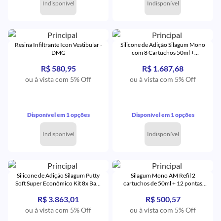
Indisponível
Indisponível
Resina Infiltrante Icon Vestibular -
Silicone de Adição Silagum Mono
DMG
com 8 Cartuchos 50ml +
Acessórios - DMG
R$ 580,95
R$ 1.687,68
ou à vista com 5% Off
ou à vista com 5% Off
Disponível em 1 opções
Disponível em 1 opções
Indisponível
Indisponível
Silicone de Adição Silagum Putty
Silagum Mono AM Refil 2
Soft Super Econômico Kit 8x Base
cartuchos de 50ml + 12 pontas
+ 8x Catalisador - DMG
amarela + 12 Intraoral - DMG
R$ 3.863,01
R$ 500,57
ou à vista com 5% Off
ou à vista com 5% Off