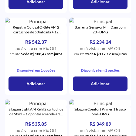
Adicionar
Adicionar
Registro Oclusal O-Bite AM 2
Barreira Gengival MiniDam com
cartuchos de 50ml cada + 12
20 - DMG
pontas misturadoras rosa - DMG
R$ 542,37
R$ 234,24
ou à vista com 5% Off
ou à vista com 5% Off
em até
5x de R$ 108,47 sem juros
em até
2x de R$ 117,12 sem juros
Disponível em 1 opções
Disponível em 1 opções
Adicionar
Adicionar
Silagum Light AM Refil 2 cartuchos
Silagum Comfort Primer 1 frasco
de 50ml + 12 pontas amarela + 12
5ml - DMG
Intra Oral - DMG
R$ 535,85
R$ 349,89
ou à vista com 5% Off
ou à vista com 5% Off
em até
5x de R$ 107,17 sem juros
em até
3x de R$ 116,63 sem juros