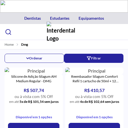
Dentistas
Estudantes
Equipamentos
Home
Dmg
Ordenar
Filtrar
Silicone de Adição Silagum AM
Reembasador Silagum Comfort
Medium Regular - DMG
Refil 1 cartucho de 50ml + 12
pontas misturadoras rosa - DMG
R$ 507,74
R$ 410,57
ou à vista com 5% Off
ou à vista com 5% Off
em até
5x de R$ 101,54 sem juros
em até
4x de R$ 102,64 sem juros
Disponível em 1 opções
Disponível em 1 opções