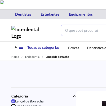
Dentistas
Estudantes
Equipamentos
Todas as categorias
Brocas
Dentística e
Home
Endodontia
Lencol de borracha
Categoria
Lençol de Borracha
Lima Endodôntica