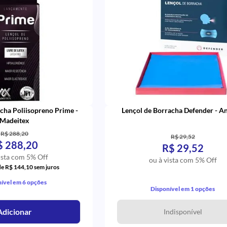
cha Poliisopreno Prime -
Lençol de Borracha Defender - A
Madeitex
R$ 288,20
R$ 29,52
$ 288,20
R$ 29,52
ista com 5% Off
ou à vista com 5% Off
de R$ 144,10 sem juros
ível em 6 opções
Disponível em 1 opções
Adicionar
Indisponível