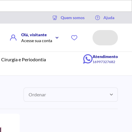
Quem somos
Ajuda
Olá, visitante
Acesse sua conta
Atendimento
Cirurgia e Periodontia
16997327682
Ordenar