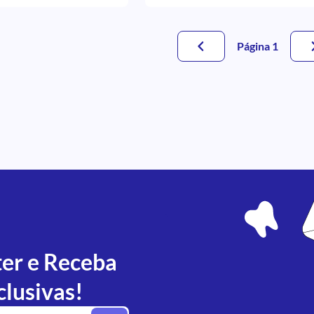
Página 1
ter e Receba
clusivas!