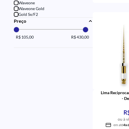
Waveone
Waveone Gold
Gold Sx/F2
Preço
R$ 105,00
R$ 430,00
Lima Reciproc
- D
R
ou à v
em até
4x 