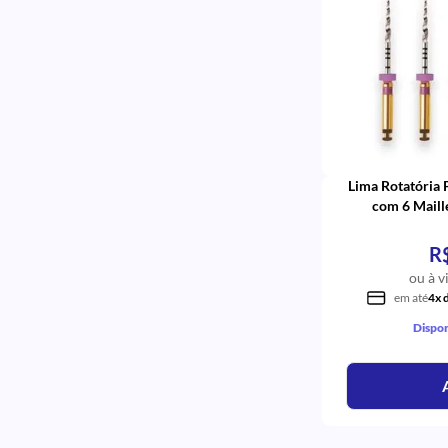
Lima Rotatória
com 6 Maille
R
ou à v
em até
4x 
Dispon