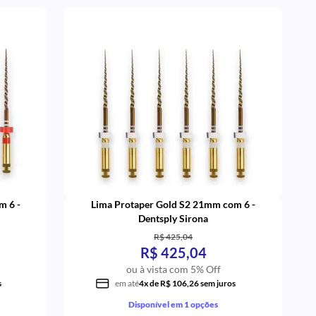
m 6 -
Lima Protaper Gold S2 21mm com 6 -
Dentsply Sirona
R$ 425,04
R$ 425,04
ou à vista com 5% Off
s
em até
4x de R$ 106,26 sem juros
Disponível em 1 opções