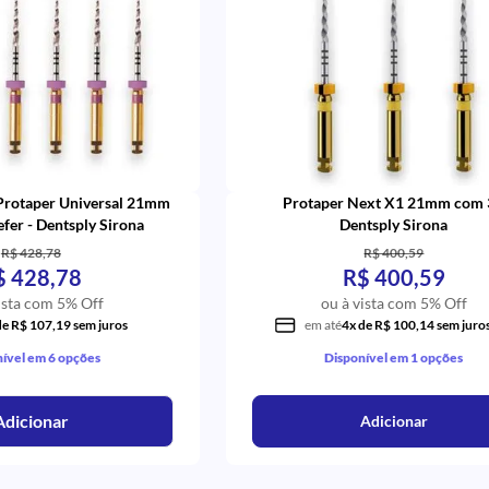
 Protaper Universal 21mm
Protaper Next X1 21mm com 
fer - Dentsply Sirona
Dentsply Sirona
R$ 428,78
R$ 400,59
$ 428,78
R$ 400,59
ista com 5% Off
ou à vista com 5% Off
de R$ 107,19 sem juros
em até
4x de R$ 100,14 sem juro
ível em 6 opções
Disponível em 1 opções
Adicionar
Adicionar