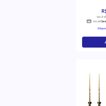
R
ou à v
em até
1x 
Dispon