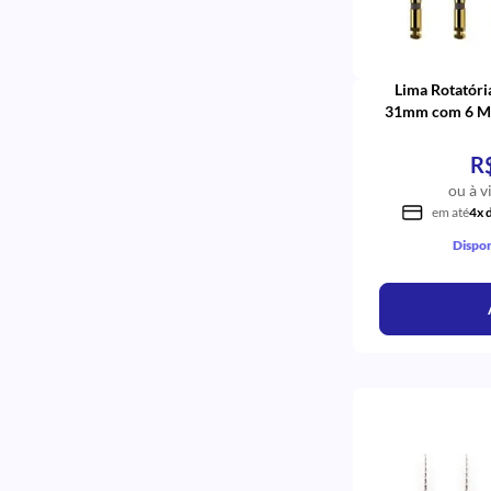
Lima Rotatóri
31mm com 6 Mai
R
ou à v
em até
4x 
Dispon