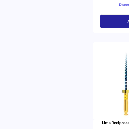
Dispon
Lima Reciproca