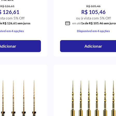
R$ 126,61
R$ 105,46
$ 126,61
R$ 105,46
ista com 5% Off
ou à vista com 5% Off
de R$ 126,61 sem juros
em até
1x de R$ 105,46 sem juro
ível em 4 opções
Disponível em 4 opções
Adicionar
Adicionar