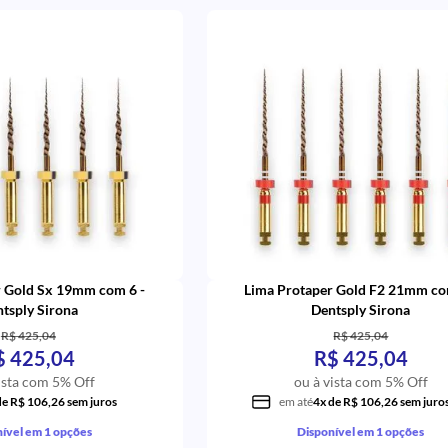
r Gold Sx 19mm com 6 -
Lima Protaper Gold F2 21mm co
tsply Sirona
Dentsply Sirona
R$ 425,04
R$ 425,04
$ 425,04
R$ 425,04
ista com 5% Off
ou à vista com 5% Off
de R$ 106,26 sem juros
em até
4x de R$ 106,26 sem juro
ível em 1 opções
Disponível em 1 opções