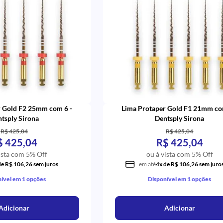
r Gold F2 25mm com 6 -
Lima Protaper Gold F1 21mm co
tsply Sirona
Dentsply Sirona
R$ 425,04
R$ 425,04
$ 425,04
R$ 425,04
ista com 5% Off
ou à vista com 5% Off
de R$ 106,26 sem juros
em até
4x de R$ 106,26 sem juro
ível em 1 opções
Disponível em 1 opções
Adicionar
Adicionar