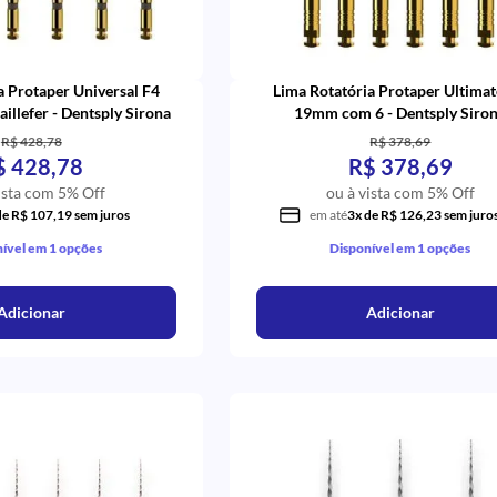
a Protaper Universal F4
Lima Rotatória Protaper Ultima
llefer - Dentsply Sirona
19mm com 6 - Dentsply Siro
R$ 428,78
R$ 378,69
$ 428,78
R$ 378,69
ista com 5% Off
ou à vista com 5% Off
de R$ 107,19 sem juros
em até
3x de R$ 126,23 sem juro
ível em 1 opções
Disponível em 1 opções
Adicionar
Adicionar