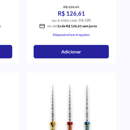
R$ 126,61
R$ 126,61
ou à vista com 5% Off
s
em até
1x de R$ 126,61 sem juros
Disponível em 4 opções
Adicionar