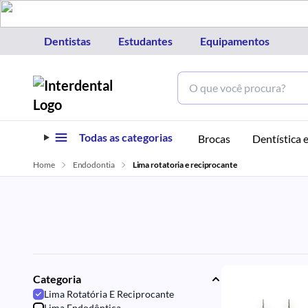
Dentistas
Estudantes
Equipamentos
Todas as categorias
Brocas
Dentística e
Home
Endodontia
Lima rotatoria e reciprocante
Categoria
Lima Rotatória E Reciprocante
Lima Endodôntica