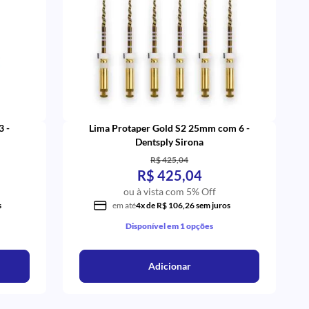
3 -
Lima Protaper Gold S2 25mm com 6 -
Dentsply Sirona
R$ 425,04
R$ 425,04
ou à vista com 5% Off
s
em até
4x de R$ 106,26 sem juros
Disponível em 1 opções
Adicionar