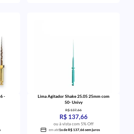
6 -
Lima Agitador Shake 25.05 25mm com
50- Univy
R$ 137,66
R$ 137,66
ou à vista com 5% Off
s
em até
1x de R$ 137,66 sem juros