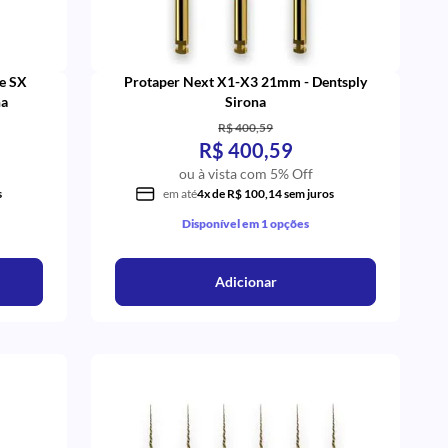
te SX
Protaper Next X1-X3 21mm - Dentsply
na
Sirona
R$ 400,59
R$ 400,59
ou à vista com 5% Off
s
em até
4x de R$ 100,14 sem juros
Disponível em 1 opções
Adicionar