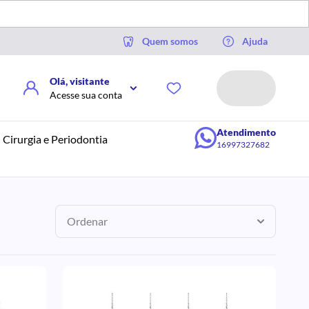
Quem somos
Ajuda
Olá, visitante
Acesse sua conta
Atendimento
Cirurgia e Periodontia
16997327682
Ordenar