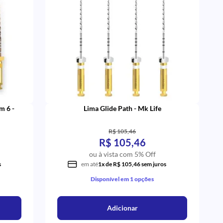
m 6 -
Lima Glide Path - Mk Life
R$ 105,46
R$ 105,46
ou à vista com 5% Off
s
em até
1x de R$ 105,46 sem juros
Disponível em 1 opções
Adicionar