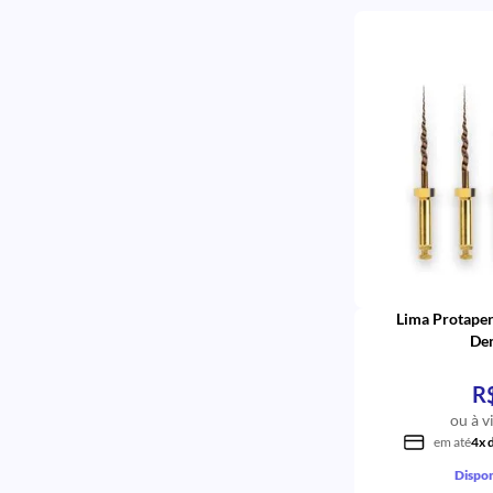
Lima Protape
Den
R
ou à v
em até
4x 
Dispon