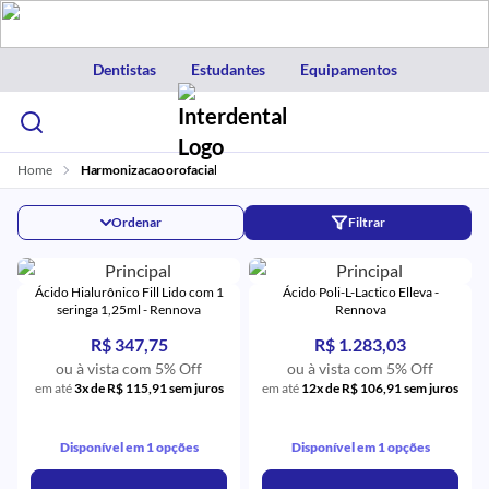
Dentistas
Estudantes
Equipamentos
Home
Harmonizacao orofacial
Ordenar
Filtrar
Ácido Hialurônico Fill Lido com 1
Ácido Poli-L-Lactico Elleva -
seringa 1,25ml - Rennova
Rennova
R$ 347,75
R$ 1.283,03
ou à vista com 5% Off
ou à vista com 5% Off
em até
3x de R$ 115,91 sem juros
em até
12x de R$ 106,91 sem juros
Disponível em 1 opções
Disponível em 1 opções