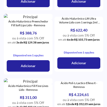
Adicionar
Adicionar
Ácido Hialurônico Lift Ultra
Ácido Hialurônico Preenchedor
Volume Lido com 1 seringa 2ml -
Fill Soft Lips Lido - Rennova
Rennova
R$ 622,40
R$ 388,76
ou à vista com 5% Off
ou à vista com 5% Off
em até
6x de R$ 103,73 sem juros
em até
3x de R$ 129,58 sem juros
Disponível em 1 opções
Disponível em 1 opções
Adicionar
Adicionar
Ácido Poli-L-Lactico Elleva X -
Ácido Hialurônico Fill Fine Lines
Rennova
Lido - Rennova
R$ 4.224,61
R$ 311,00
ou à vista com 5% Off
ou à vista com 5% Off
em até
12x de R$ 352,05 sem juros
em até
3x de R$ 103,66 sem juros