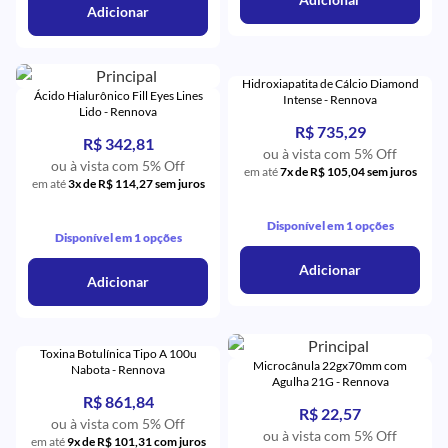
Adicionar
Hidroxiapatita de Cálcio Diamond
Ácido Hialurônico Fill Eyes Lines
Intense - Rennova
Lido - Rennova
R$ 735,29
R$ 342,81
ou à vista com 5% Off
ou à vista com 5% Off
em até
7x de R$ 105,04 sem juros
em até
3x de R$ 114,27 sem juros
Disponível em 1 opções
Disponível em 1 opções
Adicionar
Adicionar
Toxina Botulínica Tipo A 100u
Microcânula 22gx70mm com
Nabota - Rennova
Agulha 21G - Rennova
R$ 861,84
R$ 22,57
ou à vista com 5% Off
ou à vista com 5% Off
em até
9x de R$ 101,31 com juros