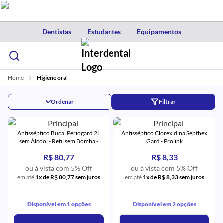
Dentistas
Estudantes
Equipamentos
Home
Higiene oral
Ordenar
Filtrar
Antisséptico Bucal Periogard 2L
Antisséptico Clorexidina Septhex
sem Álcool - Refil sem Bomba -
Gard - Prolink
Colgate
R$ 80,77
R$ 8,33
ou à vista com 5% Off
ou à vista com 5% Off
em até
1x de R$ 80,77 sem juros
em até
1x de R$ 8,33 sem juros
Disponível em 1 opções
Disponível em 2 opções