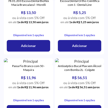
78.01.203 Escova Dental Bioflex
Escova Dental Ortho-Científica
Macia Branca/azul - Morelli
com 1 - Dental Line
R$ 13,50
R$ 5,25
ou à vista com 5% Off
ou à vista com 5% Off
em até
1x de R$ 13,50 sem juros
em até
1x de R$ 5,25 sem juros
Disponível em 1 opções
Disponível em 1 opções
Adicionar
Adicionar
Passa Fio Branco com 50 -
Antisséptico Bucal Plax sem Álcool
Maquira
com Bomba 2L - Colgate
R$ 11,96
R$ 56,51
ou à vista com 5% Off
ou à vista com 5% Off
em até
1x de R$ 11,96 sem juros
em até
1x de R$ 56,51 sem juros
Disponível em 1 opções
Disponível em 1 opções