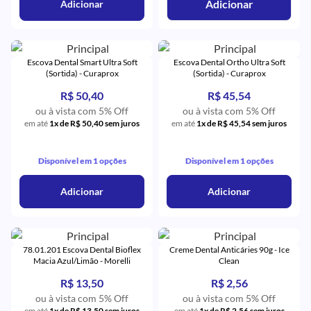
Adicionar
Adicionar
Escova Dental Smart Ultra Soft
Escova Dental Ortho Ultra Soft
(Sortida) - Curaprox
(Sortida) - Curaprox
R$ 50,40
R$ 45,54
ou à vista com 5% Off
ou à vista com 5% Off
em até
1x de R$ 50,40 sem juros
em até
1x de R$ 45,54 sem juros
Disponível em 1 opções
Disponível em 1 opções
Adicionar
Adicionar
78.01.201 Escova Dental Bioflex
Creme Dental Anticáries 90g - Ice
Macia Azul/Limão - Morelli
Clean
R$ 13,50
R$ 2,56
ou à vista com 5% Off
ou à vista com 5% Off
em até
1x de R$ 13,50 sem juros
em até
1x de R$ 2,56 sem juros