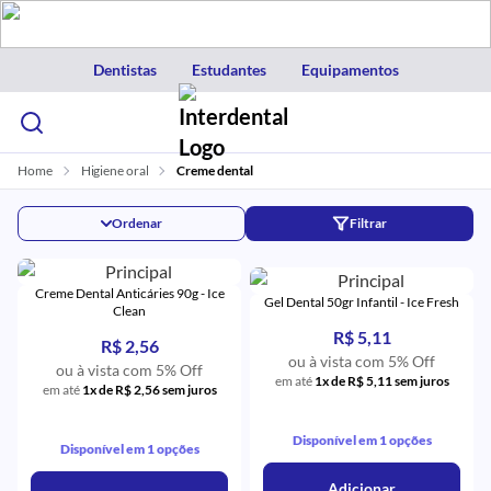
Dentistas
Estudantes
Equipamentos
Home
Higiene oral
Creme dental
Ordenar
Filtrar
Creme Dental Anticáries 90g - Ice
Gel Dental 50gr Infantil - Ice Fresh
Clean
R$ 5,11
R$ 2,56
ou à vista com 5% Off
ou à vista com 5% Off
em até
1x de R$ 5,11 sem juros
em até
1x de R$ 2,56 sem juros
Disponível em 1 opções
Disponível em 1 opções
Adicionar