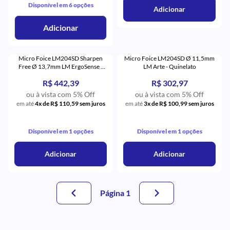
Disponível em 6 opções
Adicionar
Adicionar
Micro Foice LM204SD Sharpen
Micro Foice LM204SD Ø 11,5mm
Free Ø 13,7mm LM ErgoSense -
LM Arte - Quinelato
Quinelato
R$ 442,39
R$ 302,97
ou à vista com 5% Off
ou à vista com 5% Off
em até
4x de R$ 110,59 sem juros
em até
3x de R$ 100,99 sem juros
Disponível em 1 opções
Disponível em 1 opções
Adicionar
Adicionar
Página 1