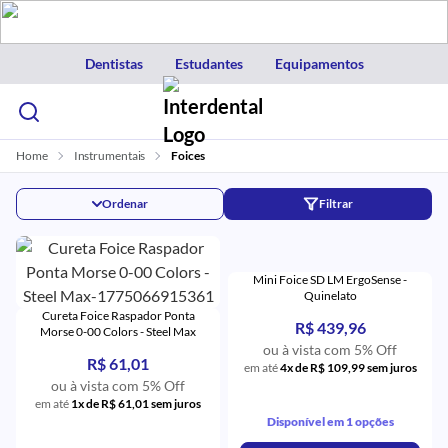
Dentistas
Estudantes
Equipamentos
Home
Instrumentais
Foices
Ordenar
Filtrar
Mini Foice SD LM ErgoSense -
Quinelato
Cureta Foice Raspador Ponta
R$ 439,96
Morse 0-00 Colors - Steel Max
ou à vista com 5% Off
R$ 61,01
em até
4x de R$ 109,99 sem juros
ou à vista com 5% Off
em até
1x de R$ 61,01 sem juros
Disponível em 1 opções