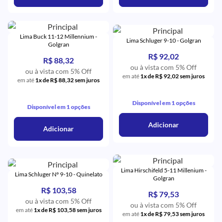
Lima Buck 11-12 Millennium -
Lima Schluger 9-10 - Golgran
Golgran
R$ 92,02
R$ 88,32
ou à vista com 5% Off
ou à vista com 5% Off
em até
1x de R$ 92,02 sem juros
em até
1x de R$ 88,32 sem juros
Disponível em 1 opções
Disponível em 1 opções
Adicionar
Adicionar
Lima Hirschifeld 5-11 Millenium -
Lima Schluger Nº 9-10 - Quinelato
Golgran
R$ 103,58
R$ 79,53
ou à vista com 5% Off
ou à vista com 5% Off
em até
1x de R$ 103,58 sem juros
em até
1x de R$ 79,53 sem juros