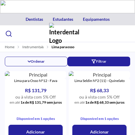
Dentistas
Estudantes
Equipamentos
Home
Instrumentais
Lima para osso
Ordenar
Filtrar
Lima para Osso N°12 - Fava
Lima Seldin N°2 (11) - Quinelato
R$ 131,79
R$ 68,33
ou à vista com 5% Off
ou à vista com 5% Off
em até
1x de R$ 131,79 sem juros
em até
1x de R$ 68,33 sem juros
Disponível em 1 opções
Disponível em 1 opções
Adicionar
Adicionar