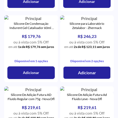
Adicionar
Adicionar
Silicone De Condensação
Silicone para Laboratório
Indurent Gel Catalisador 60ml -
Zetalabor - Zhermack
Zhermack
R$ 179,76
R$ 246,23
ou à vista com 5% Off
ou à vista com 5% Off
em até
1x de R$ 179,76 sem juros
em até
2x de R$ 123,11 sem juros
Disponível em 1 opções
Disponível em 2 opções
Adicionar
Adicionar
Silicone De Adição Futura AD
Silicone De Adição Futura Ad
Fluído Regular com 75g - Nova Dfl
Fluido Leve - Nova Dfl
R$ 219,61
R$ 219,61
ou à vista com 5% Off
ou à vista com 5% Off
em até
2x de R$ 109,80 sem juros
em até
2x de R$ 109,80 sem juros