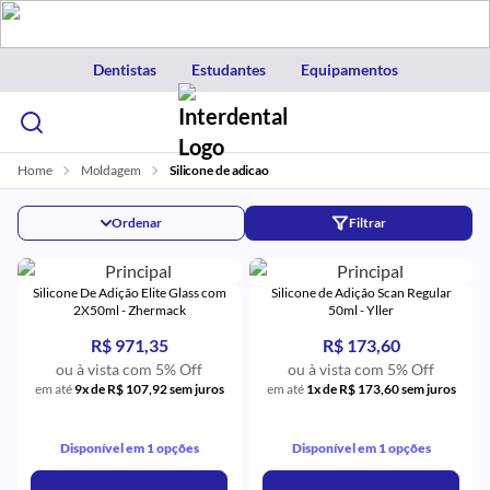
Dentistas
Estudantes
Equipamentos
Home
Moldagem
Silicone de adicao
Ordenar
Filtrar
Silicone De Adição Elite Glass com
Silicone de Adição Scan Regular
2X50ml - Zhermack
50ml - Yller
R$ 971,35
R$ 173,60
ou à vista com 5% Off
ou à vista com 5% Off
em até
9x de R$ 107,92 sem juros
em até
1x de R$ 173,60 sem juros
Disponível em 1 opções
Disponível em 1 opções