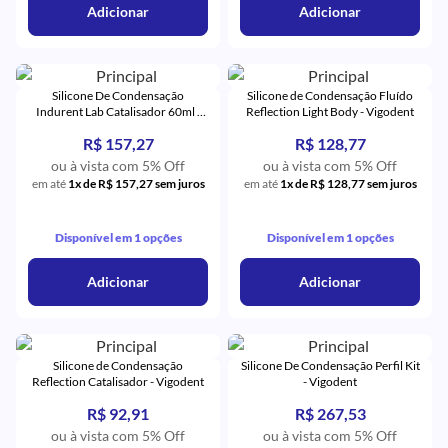
Adicionar
Adicionar
Silicone De Condensação
Silicone de Condensação Fluído
Indurent Lab Catalisador 60ml -
Reflection Light Body - Vigodent
Zhermack
R$ 157,27
R$ 128,77
ou à vista com 5% Off
ou à vista com 5% Off
em até
1x de R$ 157,27 sem juros
em até
1x de R$ 128,77 sem juros
Disponível em 1 opções
Disponível em 1 opções
Adicionar
Adicionar
Silicone de Condensação
Silicone De Condensação Perfil Kit
Reflection Catalisador - Vigodent
- Vigodent
R$ 92,91
R$ 267,53
ou à vista com 5% Off
ou à vista com 5% Off