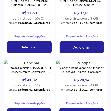
Mini Tubo MBT Universal de
Mini Tubo de Colagem MJANSON
Colagem MJANSON 0.022"
MBT 0.022" Simples -
Simples 1º e 2º Pré-Molares -
Orthometric
R$ 37,63
R$ 37,63
Orthometric
ou à vista com 5% Off
ou à vista com 5% Off
em até
1x de R$ 37,63 sem juros
em até
1x de R$ 37,63 sem juros
Disponível em 1 opções
Disponível em 4 opções
Adicionar
Adicionar
Tubo de Colagem MJANSON MBT
Gancho Removedor de Alinhador
0.022" Simples Conversível -
e Escova Outklean - Coraldent
Orthometric
R$ 41,32
R$ 20,14
ou à vista com 5% Off
ou à vista com 5% Off
em até
1x de R$ 41,32 sem juros
em até
1x de R$ 20,14 sem juros
Disponível em 4 opções
Disponível em 1 opções