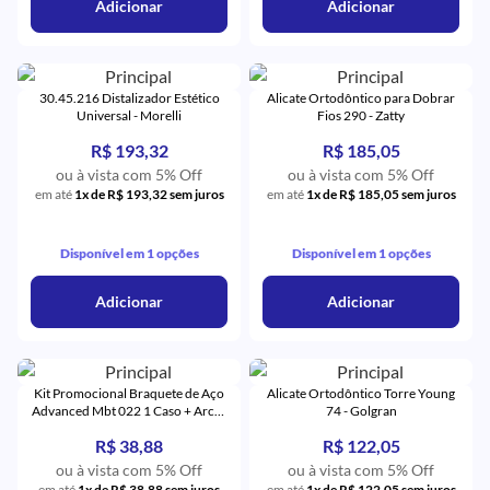
Adicionar
Adicionar
30.45.216 Distalizador Estético
Alicate Ortodôntico para Dobrar
Universal - Morelli
Fios 290 - Zatty
R$ 193,32
R$ 185,05
ou à vista com 5% Off
ou à vista com 5% Off
em até
1x de R$ 193,32 sem juros
em até
1x de R$ 185,05 sem juros
Disponível em 1 opções
Disponível em 1 opções
Adicionar
Adicionar
Kit Promocional Braquete de Aço
Alicate Ortodôntico Torre Young
Advanced Mbt 022 1 Caso + Arcos
74 - Golgran
+ 4 Tubos - Orthometric
R$ 38,88
R$ 122,05
ou à vista com 5% Off
ou à vista com 5% Off
em até
1x de R$ 38,88 sem juros
em até
1x de R$ 122,05 sem juros