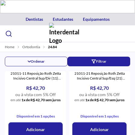
Dentistas
Estudantes
Equipamentos
Home
Ortodontia
24.84
Ordenar
Filtrar
21011-11 Reposição Roth Zetta
21011-21 Reposição Roth Zetta
Incisivo Central Sup/Dir (11)
Incisivo Central Sup/Esq (21)
Monocristalino - Eurodonto
Monocristalino - Eurodonto
R$ 42,70
R$ 42,70
ou à vista com 5% Off
ou à vista com 5% Off
em até
1x de R$ 42,70 sem juros
em até
1x de R$ 42,70 sem juros
Disponível em 1 opções
Disponível em 1 opções
Adicionar
Adicionar