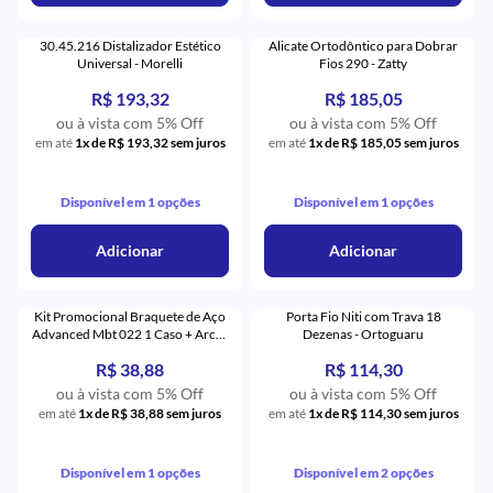
30.45.216 Distalizador Estético
Alicate Ortodôntico para Dobrar
Universal - Morelli
Fios 290 - Zatty
R$ 193,32
R$ 185,05
ou à vista com 5% Off
ou à vista com 5% Off
em até
1x de R$ 193,32 sem juros
em até
1x de R$ 185,05 sem juros
Disponível em 1 opções
Disponível em 1 opções
Adicionar
Adicionar
Kit Promocional Braquete de Aço
Porta Fio Niti com Trava 18
Advanced Mbt 022 1 Caso + Arcos
Dezenas - Ortoguaru
+ 4 Tubos - Orthometric
R$ 38,88
R$ 114,30
ou à vista com 5% Off
ou à vista com 5% Off
em até
1x de R$ 38,88 sem juros
em até
1x de R$ 114,30 sem juros
Disponível em 1 opções
Disponível em 2 opções