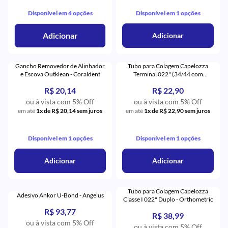
Disponível em 4 opções
Disponível em 1 opções
Adicionar
Adicionar
Gancho Removedor de Alinhador
Tubo para Colagem Capelozza
e Escova Outklean - Coraldent
Terminal 022" (34/44 com
Gancho) - Orthometric
R$ 20,14
R$ 22,90
ou à vista com 5% Off
ou à vista com 5% Off
em até
1x de R$ 20,14 sem juros
em até
1x de R$ 22,90 sem juros
Disponível em 1 opções
Disponível em 1 opções
Adicionar
Adicionar
Tubo para Colagem Capelozza
Adesivo Ankor U-Bond - Angelus
Classe I 022" Duplo - Orthometric
R$ 93,77
R$ 38,99
ou à vista com 5% Off
ou à vista com 5% Off