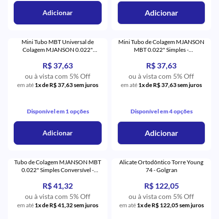
Adicionar
Adicionar
Mini Tubo MBT Universal de
Mini Tubo de Colagem MJANSON
Colagem MJANSON 0.022"
MBT 0.022" Simples -
Simples 1º e 2º Pré-Molares -
Orthometric
R$ 37,63
R$ 37,63
Orthometric
ou à vista com 5% Off
ou à vista com 5% Off
em até
1x de R$ 37,63 sem juros
em até
1x de R$ 37,63 sem juros
Disponível em 1 opções
Disponível em 4 opções
Adicionar
Adicionar
Tubo de Colagem MJANSON MBT
Alicate Ortodôntico Torre Young
0.022" Simples Conversível -
74 - Golgran
Orthometric
R$ 41,32
R$ 122,05
ou à vista com 5% Off
ou à vista com 5% Off
em até
1x de R$ 41,32 sem juros
em até
1x de R$ 122,05 sem juros