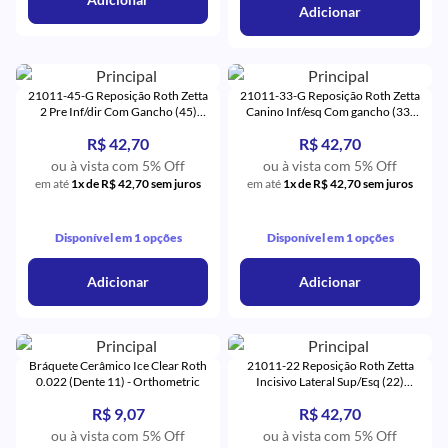
Adicionar
21011-45-G Reposição Roth Zetta
21011-33-G Reposição Roth Zetta
2 Pre Inf/dir Com Gancho (45)
Canino Inf/esq Com gancho (33)
Monocristalino - Eurodonto
Monocristalino - Eurodonto
R$ 42,70
R$ 42,70
ou à vista com 5% Off
ou à vista com 5% Off
em até
1x de R$ 42,70 sem juros
em até
1x de R$ 42,70 sem juros
Disponível em 1 opções
Disponível em 1 opções
Adicionar
Adicionar
Bráquete Cerâmico Ice Clear Roth
21011-22 Reposição Roth Zetta
0.022 (Dente 11) - Orthometric
Incisivo Lateral Sup/Esq (22)
Monocristalino - Eurodonto
R$ 9,07
R$ 42,70
ou à vista com 5% Off
ou à vista com 5% Off