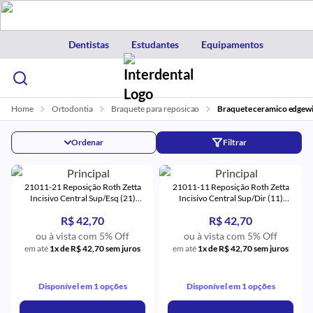
Dentistas
Estudantes
Equipamentos
Home
Ortodontia
Braquete para reposicao
Braquete ceramico edgew
Ordenar
Filtrar
21011-21 Reposição Roth Zetta
21011-11 Reposição Roth Zetta
Incisivo Central Sup/Esq (21)
Incisivo Central Sup/Dir (11)
Monocristalino - Eurodonto
Monocristalino - Eurodonto
R$ 42,70
R$ 42,70
ou à vista com 5% Off
ou à vista com 5% Off
em até
1x de R$ 42,70 sem juros
em até
1x de R$ 42,70 sem juros
Disponível em 1 opções
Disponível em 1 opções