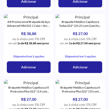
Adicionar
Adicionar
Kit Promocional Braquete de Aço
Bráquete Metálico Capelozza
Advanced Mbt 022 1 Caso + Arcos
Todas 022" (24,25 com Gancho) -
+ 4 Tubos - Orthometric
Orthometric
R$ 38,88
R$ 27,00
ou à vista com 5% Off
ou à vista com 5% Off
em até
1x de R$ 38,88 sem juros
em até
1x de R$ 27,00 sem juros
Disponível em 1 opções
Disponível em 1 opções
Adicionar
Adicionar
Bráquete Metálico Capelozza III
Bráquete Metálico Capelozza II
Protrusiva Plus 022" (13 com
Protrusiva Plus 022" (33 com
Gancho) - Orthometric
Gancho) - Orthometric
R$ 27,00
R$ 27,00
ou à vista com 5% Off
ou à vista com 5% Off
em até
1x de R$ 27,00 sem juros
em até
1x de R$ 27,00 sem juros