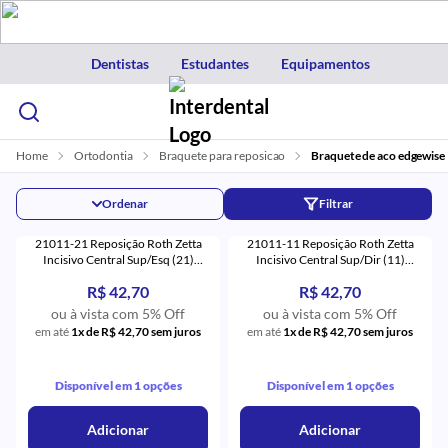
Dentistas
Estudantes
Equipamentos
Home
Ortodontia
Braquete para reposicao
Braquete de aco edgewise
Ordenar
Filtrar
21011-21 Reposição Roth Zetta
21011-11 Reposição Roth Zetta
Incisivo Central Sup/Esq (21)
Incisivo Central Sup/Dir (11)
Monocristalino - Eurodonto
Monocristalino - Eurodonto
R$ 42,70
R$ 42,70
ou à vista com 5% Off
ou à vista com 5% Off
em até
1x de R$ 42,70 sem juros
em até
1x de R$ 42,70 sem juros
Disponível em 1 opções
Disponível em 1 opções
Adicionar
Adicionar