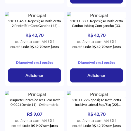
21011-45-G Reposição Roth Zetta
21011-33-G Reposição Roth Zetta
2 Pre Inf/dir Com Gancho (45)
Canino Inf/esq Com gancho (33)
Monocristalino - Eurodonto
Monocristalino - Eurodonto
R$ 42,70
R$ 42,70
ou à vista com 5% Off
ou à vista com 5% Off
em até
1x de R$ 42,70 sem juros
em até
1x de R$ 42,70 sem juros
Disponível em 1 opções
Disponível em 1 opções
Adicionar
Adicionar
Bráquete Cerâmico Ice Clear Roth
21011-22 Reposição Roth Zetta
0.022 (Dente 11) - Orthometric
Incisivo Lateral Sup/Esq (22)
Monocristalino - Eurodonto
R$ 9,07
R$ 42,70
ou à vista com 5% Off
ou à vista com 5% Off
em até
1x de R$ 9,07 sem juros
em até
1x de R$ 42,70 sem juros