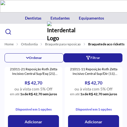
Dentistas
Estudantes
Equipamentos
Home
Ortodontia
Braquete para reposicao
Braquete de aco ricketts
Ordenar
Filtrar
21011-21 Reposição Roth Zetta
21011-11 Reposição Roth Zetta
Incisivo Central Sup/Esq (21)
Incisivo Central Sup/Dir (11)
Monocristalino - Eurodonto
Monocristalino - Eurodonto
R$ 42,70
R$ 42,70
ou à vista com 5% Off
ou à vista com 5% Off
em até
1x de R$ 42,70 sem juros
em até
1x de R$ 42,70 sem juros
Disponível em 1 opções
Disponível em 1 opções
Adicionar
Adicionar