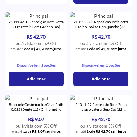
21011-45-G Reposição Roth Zetta
21011-33-G Reposição Roth Zetta
2 Pre Inf/dir Com Gancho (45)
Canino Inf/esq Com gancho (33)
Monocristalino - Eurodonto
Monocristalino - Eurodonto
R$ 42,70
R$ 42,70
ou à vista com 5% Off
ou à vista com 5% Off
em até
1x de R$ 42,70 sem juros
em até
1x de R$ 42,70 sem juros
Disponível em 1 opções
Disponível em 1 opções
Adicionar
Adicionar
Bráquete Cerâmico Ice Clear Roth
21011-22 Reposição Roth Zetta
0.022 (Dente 11) - Orthometric
Incisivo Lateral Sup/Esq (22)
Monocristalino - Eurodonto
R$ 9,07
R$ 42,70
ou à vista com 5% Off
ou à vista com 5% Off
em até
1x de R$ 9,07 sem juros
em até
1x de R$ 42,70 sem juros