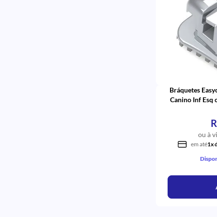
Bráquetes Easyc
Canino Inf Esq 
R
ou à v
em até
1x 
Dispon