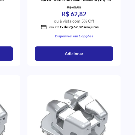
Aditek
R$ 62,82
R$ 62,82
ou à vista com 5% Off
em até
1x de R$ 62,82 sem juros
Disponível em 1 opções
Adicionar