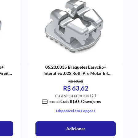
p+
05.23.0335 Bráquetes Easyclip+
ireito
Interativo .022 Roth Pre Molar Inf
Esquerdo com Gancho com 5 (35) -
R$ 63,62
Aditek
R$ 63,62
ou à vista com 5% Off
em até
1x de R$ 63,62 sem juros
Disponível em 1 opções
Adicionar