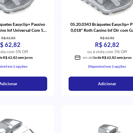
quetes Easyclip+ Passivo
05.20.0343 Bráquetes Easyclip+ P
sivo Inf Universal Com 5
0,018" Roth Canino Inf Dir com 
,41,42) - Aditek
(43) - Aditek
R$ 62,82
R$ 62,82
$ 62,82
R$ 62,82
ista com 5% Off
ou à vista com 5% Off
de R$ 62,82 sem juros
em até
1x de R$ 62,82 sem juros
ível em 1 opções
Disponível em 1 opções
Adicionar
Adicionar