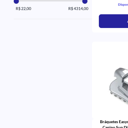
Dispon
R$ 22,00
R$ 4314,00
Bráquetes Easyc
Canino Sup Di