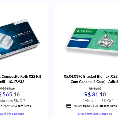
s Composito Roth 022 Kit
05.04.0390 Bracket Biomax .022
elli - 10.17.932
Com Gancho (1 Caso) - Adite
R$ 565,16
R$ 31,10
$ 565,16
R$ 31,10
ista com 5% Off
ou à vista com 5% Off
de R$ 113,03 sem juros
em até
1x de R$ 31,10 sem juros
ível em 1 opções
Disponível em 1 opções