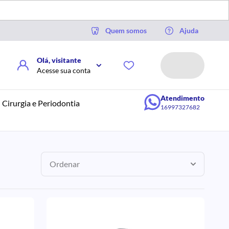
Quem somos
Ajuda
Olá, visitante
Acesse sua conta
Atendimento
Cirurgia e Periodontia
16997327682
Ordenar