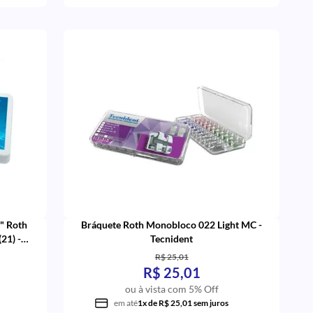
8" Roth
Bráquete Roth Monobloco 022 Light MC -
21) -
Tecnident
R$ 25,01
R$ 25,01
ou à vista com 5% Off
em até
1x de R$ 25,01 sem juros