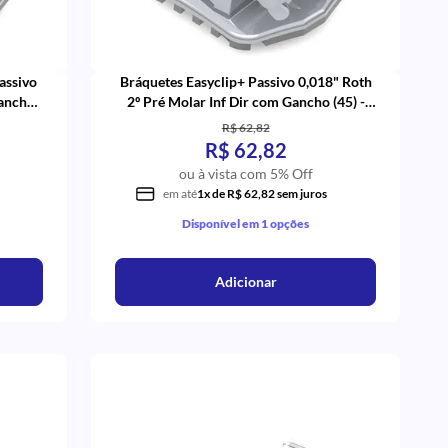
assivo
Bráquetes Easyclip+ Passivo 0,018" Roth
Gancho
2º Pré Molar Inf Dir com Gancho (45) -
Aditek
R$ 62,82
R$ 62,82
ou à vista com 5% Off
em até
1x de R$ 62,82 sem juros
Disponível em 1 opções
Adicionar