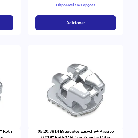
Disponível em 1 opções
Adicionar
8" Roth
05.20.3814 Bráquetes Easyclip+ Passivo
tek
0,018" Roth/Mbt Com Gancho (14) -