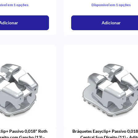
ível em 1 opções
Disponível em 1 opções
Adicionar
Adicionar
lip+ Passivo 0,018" Roth
Bráquetes Easyclip+ Passivo 0,01
reito com Gancho (13) -
Central Sup Direito (11) - Adi