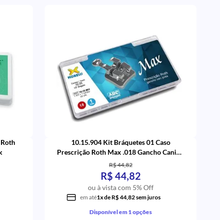
 Roth
10.15.904 Kit Bráquetes 01 Caso
k
Prescrição Roth Max .018 Gancho Canino
- Morelli
R$ 44,82
R$ 44,82
ou à vista com 5% Off
em até
1x de R$ 44,82 sem juros
Disponível em 1 opções