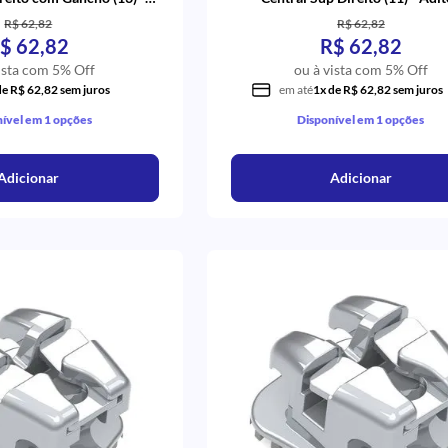
Aditek
R$ 62,82
R$ 62,82
$ 62,82
R$ 62,82
ista com 5% Off
ou à vista com 5% Off
de R$ 62,82 sem juros
em até
1x de R$ 62,82 sem juros
ível em 1 opções
Disponível em 1 opções
Adicionar
Adicionar