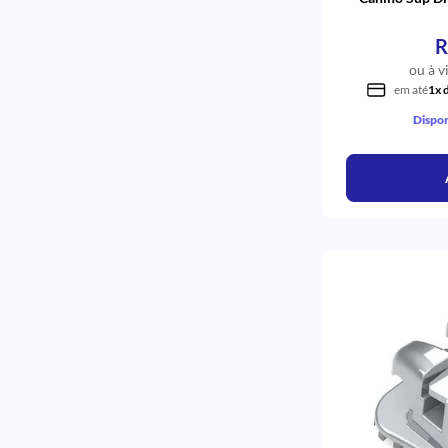
R
ou à v
em até
1x 
Dispon