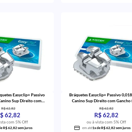
quetes Easyclip+ Passivo
Bráquetes Easyclip+ Passivo 0,01
Canino Sup Direito com
Canino Sup Direito com Gancho (
o (12) - Aditek
Aditek
R$ 62,82
R$ 62,82
$ 62,82
R$ 62,82
ista com 5% Off
ou à vista com 5% Off
de R$ 62,82 sem juros
em até
1x de R$ 62,82 sem juros