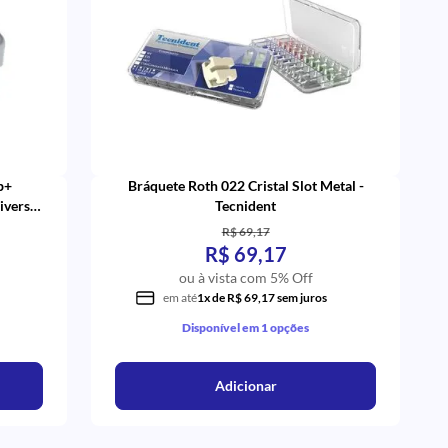
p+
Bráquete Roth 022 Cristal Slot Metal -
iversal
Tecnident
R$ 69,17
R$ 69,17
ou à vista com 5% Off
em até
1x de R$ 69,17 sem juros
Disponível em 1 opções
Adicionar