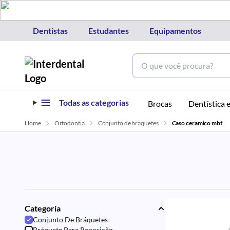
Dentistas
Estudantes
Equipamentos
Todas as categorias
Brocas
Dentística e
Home
Ortodontia
Conjunto de braquetes
Caso ceramico mbt
Categoria
Conjunto De Bráquetes
Bráquete Para Reposição