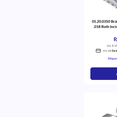
05.20.0350 Brá
.018 Roth Inci
(31,32
R
ou à v
em até
1x 
Dispon