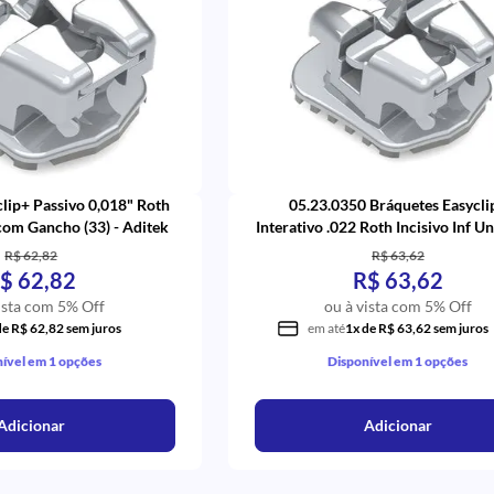
lip+ Passivo 0,018" Roth
05.23.0350 Bráquetes Easycli
com Gancho (33) - Aditek
Interativo .022 Roth Incisivo Inf Un
com 5 (50) - Aditek
R$ 62,82
R$ 63,62
$ 62,82
R$ 63,62
ista com 5% Off
ou à vista com 5% Off
de R$ 62,82 sem juros
em até
1x de R$ 63,62 sem juros
ível em 1 opções
Disponível em 1 opções
Adicionar
Adicionar