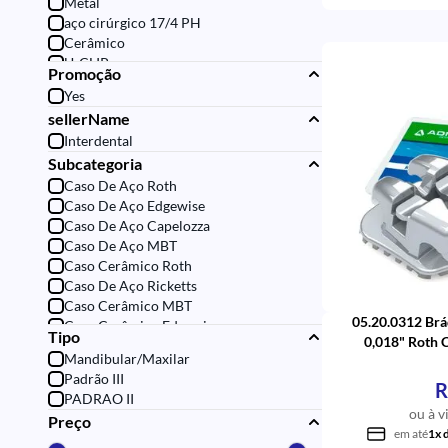
Metal
Máscara Facial Petit
aço cirúrgico 17/4 PH
Cerâmico
U-CLIP
Promoção
óxido de alumina policristalino.<BR>
Yes
<BR>
sellerName
BRAQUETES SAFIRA
Interdental
Subcategoria
Caso De Aço Roth
Caso De Aço Edgewise
Caso De Aço Capelozza
Caso De Aço MBT
Caso Cerâmico Roth
Caso De Aço Ricketts
Caso Cerâmico MBT
05.20.0312 Brá
Caso Cerâmico Edgewise
Tipo
0,018" Roth 
Caso De Aço Padrão
Mandibular/Maxilar
Ganch
Caso De Aço High Torque
Padrão III
Caso De Aço Damon
R
PADRAO II
ou à v
Preço
em até
1x 