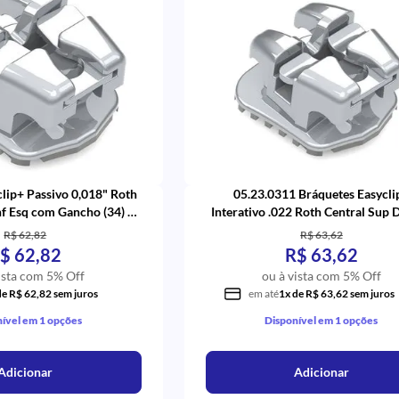
lip+ Passivo 0,018" Roth
05.23.0311 Bráquetes Easycli
nf Esq com Gancho (34) -
Interativo .022 Roth Central Sup D
Aditek
com 5 (11) - Aditek
R$ 62,82
R$ 63,62
$ 62,82
R$ 63,62
ista com 5% Off
ou à vista com 5% Off
de R$ 62,82 sem juros
em até
1x de R$ 63,62 sem juros
ível em 1 opções
Disponível em 1 opções
Adicionar
Adicionar