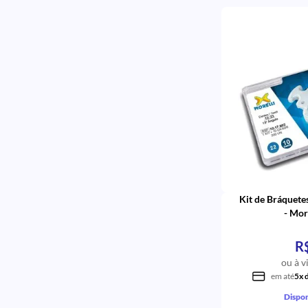
Kit de Bráquete
- Mor
R
ou à v
em até
5x 
Dispon