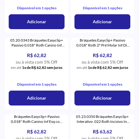
Disponível em 1 opções
Disponível em 1 opções
Adicionar
Adicionar
05.20.0343 Bráquetes Easyclip+
Bráquetes Easyclip+ Passivo
Passivo 0,018" Roth Canino Inf
0,018" Roth 2º Pré Molar Inf Dir
Dir com Gancho (43) - Aditek
com Gancho (45) - Aditek
R$ 62,82
R$ 62,82
ou à vista com 5% Off
ou à vista com 5% Off
em até
1x de R$ 62,82 sem juros
em até
1x de R$ 62,82 sem juros
Disponível em 1 opções
Disponível em 1 opções
Adicionar
Adicionar
Bráquetes Easyclip+ Passivo
05.23.0350 Bráquetes Easyclip+
0,018" Roth Canino Inf Esq com
Interativo .022 Roth Incisivo Inf
Gancho (33) - Aditek
Universal com 5 (50) - Aditek
R$ 62,82
R$ 63,62
ou à vista com 5% Off
ou à vista com 5% Off