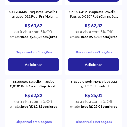
05.23.0335 Bráquetes Easyclip+
05.20.0312 Bráquetes Easyclip+
Interativo .022 Roth Pre Molar Inf
Passivo 0,018" Roth Canino Sup
Esquerdo com Gancho com 5 (35)
Direito com Gancho (12) - Aditek
R$ 63,62
R$ 62,82
- Aditek
ou à vista com 5% Off
ou à vista com 5% Off
em até
1x de R$ 63,62 sem juros
em até
1x de R$ 62,82 sem juros
Disponível em 1 opções
Disponível em 1 opções
Adicionar
Adicionar
Bráquetes Easyclip+ Passivo
Bráquete Roth Monobloco 022
0,018" Roth Canino Sup Direito
Light MC - Tecnident
com Gancho (21) - Aditek
R$ 62,82
R$ 25,01
ou à vista com 5% Off
ou à vista com 5% Off
em até
1x de R$ 62,82 sem juros
em até
1x de R$ 25,01 sem juros
Disponível em 1 opções
Disponível em 1 opções