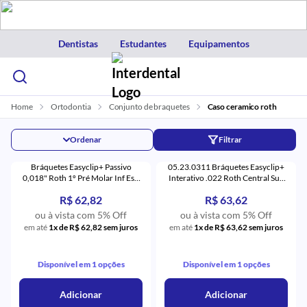
Dentistas
Estudantes
Equipamentos
Home
Ortodontia
Conjunto de braquetes
Caso ceramico roth
Ordenar
Filtrar
Bráquetes Easyclip+ Passivo
05.23.0311 Bráquetes Easyclip+
0,018" Roth 1º Pré Molar Inf Esq
Interativo .022 Roth Central Sup
com Gancho (34) - Aditek
Direito com 5 (11) - Aditek
R$ 62,82
R$ 63,62
ou à vista com 5% Off
ou à vista com 5% Off
em até
1x de R$ 62,82 sem juros
em até
1x de R$ 63,62 sem juros
Disponível em 1 opções
Disponível em 1 opções
Adicionar
Adicionar