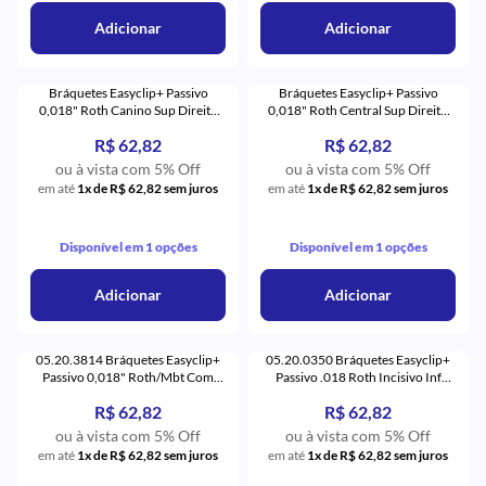
Adicionar
Adicionar
Bráquetes Easyclip+ Passivo
Bráquetes Easyclip+ Passivo
0,018" Roth Canino Sup Direito
0,018" Roth Central Sup Direito
com Gancho (13) - Aditek
(11) - Aditek
R$ 62,82
R$ 62,82
ou à vista com 5% Off
ou à vista com 5% Off
em até
1x de R$ 62,82 sem juros
em até
1x de R$ 62,82 sem juros
Disponível em 1 opções
Disponível em 1 opções
Adicionar
Adicionar
05.20.3814 Bráquetes Easyclip+
05.20.0350 Bráquetes Easyclip+
Passivo 0,018" Roth/Mbt Com
Passivo .018 Roth Incisivo Inf
Gancho (14) - Aditek
Universal Com 5 (31,32,41,42) -
R$ 62,82
R$ 62,82
Aditek
ou à vista com 5% Off
ou à vista com 5% Off
em até
1x de R$ 62,82 sem juros
em até
1x de R$ 62,82 sem juros