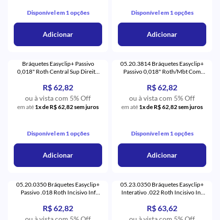
Disponível em 1 opções
Disponível em 1 opções
Adicionar
Adicionar
Bráquetes Easyclip+ Passivo
05.20.3814 Bráquetes Easyclip+
0,018" Roth Central Sup Direito
Passivo 0,018" Roth/Mbt Com
(11) - Aditek
Gancho (14) - Aditek
R$ 62,82
R$ 62,82
ou à vista com 5% Off
ou à vista com 5% Off
em até
1x de R$ 62,82 sem juros
em até
1x de R$ 62,82 sem juros
Disponível em 1 opções
Disponível em 1 opções
Adicionar
Adicionar
05.20.0350 Bráquetes Easyclip+
05.23.0350 Bráquetes Easyclip+
Passivo .018 Roth Incisivo Inf
Interativo .022 Roth Incisivo Inf
Universal Com 5 (31,32,41,42) -
Universal com 5 (50) - Aditek
R$ 62,82
R$ 63,62
Aditek
ou à vista com 5% Off
ou à vista com 5% Off