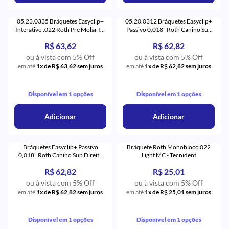
05.23.0335 Bráquetes Easyclip+
05.20.0312 Bráquetes Easyclip+
Interativo .022 Roth Pre Molar Inf
Passivo 0,018" Roth Canino Sup
Esquerdo com Gancho com 5 (35)
Direito com Gancho (12) - Aditek
R$ 63,62
R$ 62,82
- Aditek
ou à vista com 5% Off
ou à vista com 5% Off
em até
1x de R$ 63,62 sem juros
em até
1x de R$ 62,82 sem juros
Disponível em 1 opções
Disponível em 1 opções
Adicionar
Adicionar
Bráquetes Easyclip+ Passivo
Bráquete Roth Monobloco 022
0,018" Roth Canino Sup Direito
Light MC - Tecnident
com Gancho (21) - Aditek
R$ 62,82
R$ 25,01
ou à vista com 5% Off
ou à vista com 5% Off
em até
1x de R$ 62,82 sem juros
em até
1x de R$ 25,01 sem juros
Disponível em 1 opções
Disponível em 1 opções