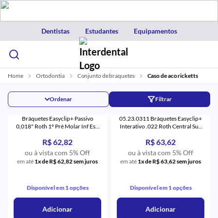
Dentistas
Estudantes
Equipamentos
Home
Ortodontia
Conjunto de braquetes
Caso de aco ricketts
Ordenar
Filtrar
Bráquetes Easyclip+ Passivo
05.23.0311 Bráquetes Easyclip+
0,018" Roth 1º Pré Molar Inf Esq
Interativo .022 Roth Central Sup
com Gancho (34) - Aditek
Direito com 5 (11) - Aditek
R$ 62,82
R$ 63,62
ou à vista com 5% Off
ou à vista com 5% Off
em até
1x de R$ 62,82 sem juros
em até
1x de R$ 63,62 sem juros
Disponível em 1 opções
Disponível em 1 opções
Adicionar
Adicionar