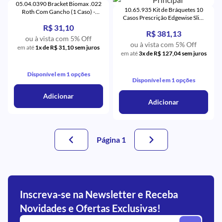
05.04.0390 Bracket Biomax .022
10.65.935 Kit de Bráquetes 10
Roth Com Gancho (1 Caso) -
Casos Prescrição Edgewise Slim
Aditek
Max 0.22 - Morelli
R$ 31,10
R$ 381,13
ou à vista com 5% Off
ou à vista com 5% Off
em até
1x de R$ 31,10 sem juros
em até
3x de R$ 127,04 sem juros
Disponível em 1 opções
Disponível em 1 opções
Adicionar
Adicionar
Página 1
Inscreva-se na Newsletter e Receba
Novidades e Ofertas Exclusivas!