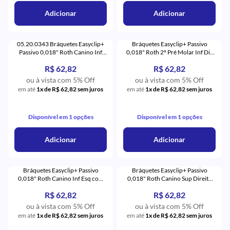
Adicionar
Adicionar
05.20.0343 Bráquetes Easyclip+
Bráquetes Easyclip+ Passivo
Passivo 0,018" Roth Canino Inf
0,018" Roth 2º Pré Molar Inf Dir
Dir com Gancho (43) - Aditek
com Gancho (45) - Aditek
R$ 62,82
R$ 62,82
ou à vista com 5% Off
ou à vista com 5% Off
em até
1x de R$ 62,82 sem juros
em até
1x de R$ 62,82 sem juros
Disponível em 1 opções
Disponível em 1 opções
Adicionar
Adicionar
Bráquetes Easyclip+ Passivo
Bráquetes Easyclip+ Passivo
0,018" Roth Canino Inf Esq com
0,018" Roth Canino Sup Direito
Gancho (33) - Aditek
com Gancho (13) - Aditek
R$ 62,82
R$ 62,82
ou à vista com 5% Off
ou à vista com 5% Off
em até
1x de R$ 62,82 sem juros
em até
1x de R$ 62,82 sem juros