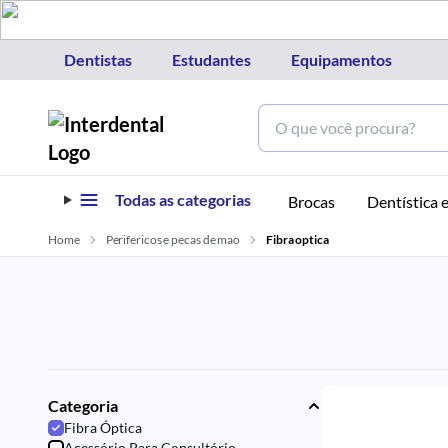
Dentistas
Estudantes
Equipamentos
Todas as categorias
Brocas
Dentística e
Home
Perifericos e pecas de mao
Fibra optica
Categoria
Fibra Óptica
Acessório Para Consultório