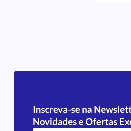
Compressor de Ar
Torneiras
Soldador
Laser Para Odontologia
Câmara Para Revelação
Suporte Para Seladora E Rolo De
Esterelização
Saca Broca
Negatoscópios
Misturador
Jateamento E Desgaste
Cuba Ultrassônica
Central De Jateamento
Articuladores
Amalgamador
Acessório Para Fotoclareador
Inscreva-se na Newslet
Novidades e Ofertas Ex