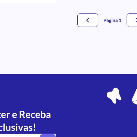
Página 1
ter e Receba
clusivas!