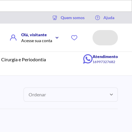
Quem somos
Ajuda
Olá, visitante
Acesse sua conta
Atendimento
Cirurgia e Periodontia
16997327682
Ordenar