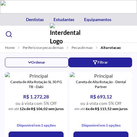
Dentistas
Estudantes
Equipamentos
Home
Perifericos e pecas de mao
Pecas de mao
Alta rotacao
Ordenar
Filtrar
Caneta de Alta Rotação SL 30 FG
Caneta de Alta Rotação - Dental
TB - Dabi
Partner
R$ 1.272,28
R$ 693,12
ou à vista com 5% Off
ou à vista com 5% Off
em até
12x de R$ 106,02 sem juros
em até
6x de R$ 115,52 sem juros
Disponível em 1 opções
Disponível em 1 opções