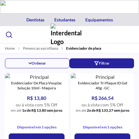
Dentistas
Estudantes
Equipamentos
Home
Prevencao e profilaxia
Evidenciador de placa
Ordenar
Filtrar
Evidenciador De Placa Visuplac
Evidenciador Tri Plaque ID Gel
Solução 10ml - Maquira
40g - GC
R$ 13,80
R$ 266,54
ou à vista com 5% Off
ou à vista com 5% Off
em até
1x de R$ 13,80 sem juros
em até
2x de R$ 133,27 sem juros
Disponível em 1 opções
Disponível em 1 opções