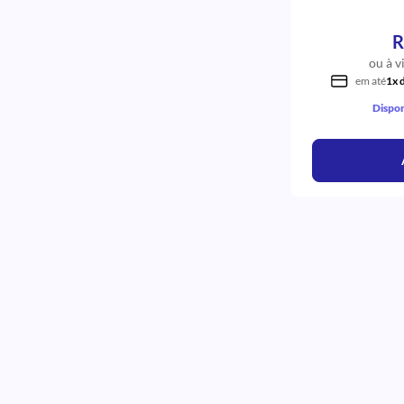
R
ou à v
em até
1x 
Dispon