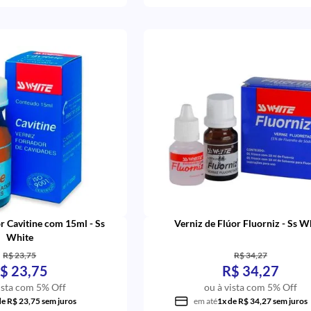
r Cavitine com 15ml - Ss
Verniz de Flúor Fluorn
White
R$ 23,75
R$ 34,27
$ 23,75
R$ 34,27
ista com 5% Off
ou à vista com 5% Off
de R$ 23,75 sem juros
em até
1x de R$ 34,27 sem juros