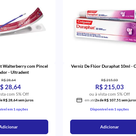
t Walterberry com Pincel
Verniz De Flúor Duraphat 10ml - 
dor - Ultradent
R$ 28,64
R$ 215,03
$ 28,64
R$ 215,03
ista com 5% Off
ou à vista com 5% Off
de R$ 28,64 sem juros
em até
2x de R$ 107,51 sem juro
ível em 1 opções
Disponível em 1 opções
Adicionar
Adicionar