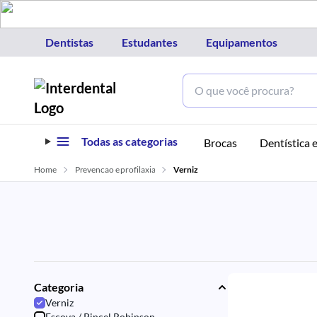
Dentistas
Estudantes
Equipamentos
Todas as categorias
Brocas
Dentística e
Home
Prevencao e profilaxia
Verniz
Categoria
Verniz
Escova / Pincel Robinson