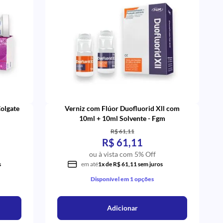
Colgate
Verniz com Flúor Duofluorid Xll com
10ml + 10ml Solvente - Fgm
R$ 61,11
R$ 61,11
ou à vista com 5% Off
s
em até
1x de R$ 61,11 sem juros
Disponível em 1 opções
Adicionar