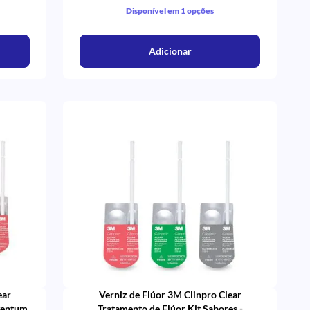
Disponível em 1 opções
Adicionar
ear
Verniz de Flúor 3M Clinpro Clear
ventum
Tratamento de Flúor Kit Sabores -