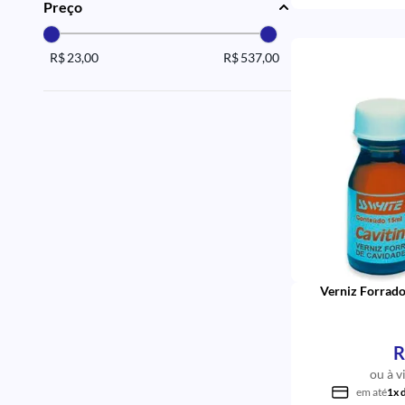
Preço
R$ 23,00
R$ 537,00
Verniz Forrado
R
ou à v
em até
1x 