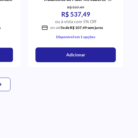
Solventum
R$ 537,49
R$ 537,49
ou à vista com 5% Off
s
em até
5x de R$ 107,49 sem juros
Disponível em 1 opções
Adicionar