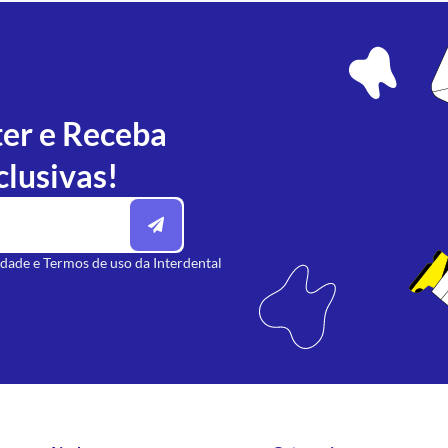
ter e Receba
clusivas!
idade
e
Termos de uso
da Interdental