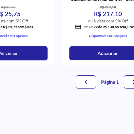
R$ 25,75
R$ 217,10
$ 25,75
R$ 217,10
ista com 5% Off
ou à vista com 5% Off
de R$ 25,75 sem juros
em até
2x de R$ 108,55 sem juro
ível em 1 opções
Disponível em 3 opções
Adicionar
Adicionar
Página 1