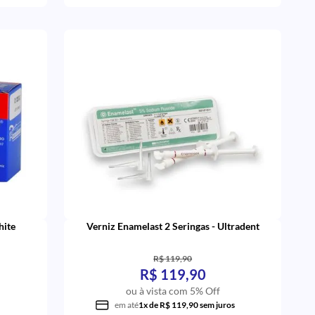
iz - Ss White
Verniz Enamelast 2 Seringas - Ultradent
R$ 119,90
R$ 119,90
ou à vista com 5% Off
em até
1x de R$ 119,90 sem juros