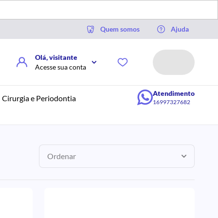
Quem somos
Ajuda
Olá, visitante
Acesse sua conta
Atendimento
Cirurgia e Periodontia
16997327682
Ordenar