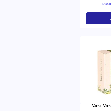
Dispon
Varnal Vern