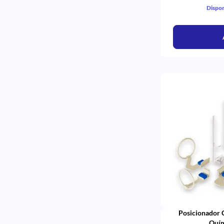
Dispon
Posicionador C
Quím