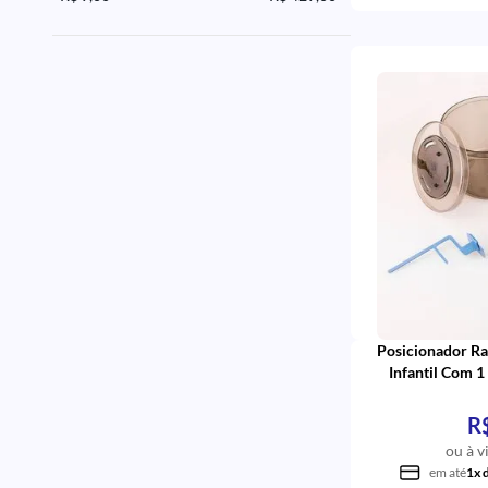
Posicionador Ra
Infantil Com 1
R
ou à v
em até
1x 