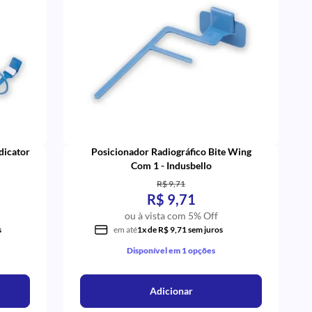
dicator
Posicionador Radiográfico Bite Wing
Com 1 - Indusbello
R$ 9,71
R$ 9,71
ou à vista com 5% Off
s
em até
1x de R$ 9,71 sem juros
Disponível em 1 opções
Adicionar