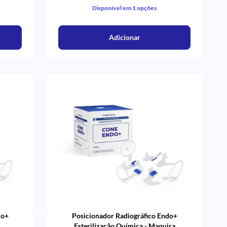
Disponível em 1 opções
Adicionar
do+
Posicionador Radiográfico Endo+
Esterilização Química - Maquira