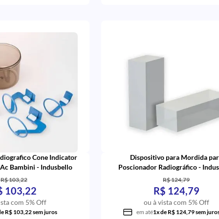
diografico Cone Indicator
Dispositivo para Mordida pa
 Ac Bambini - Indusbello
Poscionador Radiográfico - Indus
R$ 103,22
R$ 124,79
$ 103,22
R$ 124,79
ista com 5% Off
ou à vista com 5% Off
de R$ 103,22 sem juros
em até
1x de R$ 124,79 sem juro