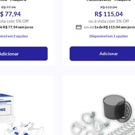
R$ 77,94
R$ 115,04
$ 77,94
R$ 115,04
ista com 5% Off
ou à vista com 5% Off
de R$ 77,94 sem juros
em até
1x de R$ 115,04 sem juro
ível em 2 opções
Disponível em 1 opções
Adicionar
Adicionar