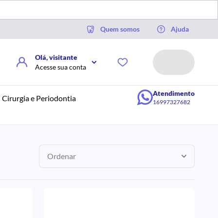
Quem somos
Ajuda
Olá, visitante
Acesse sua conta
Atendimento
Cirurgia e Periodontia
16997327682
Ordenar