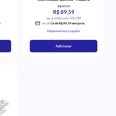
R$ 89,59
R$ 89,59
ou à vista com 5% Off
s
em até
1x de R$ 89,59 sem juros
Disponível em 1 opções
Adicionar