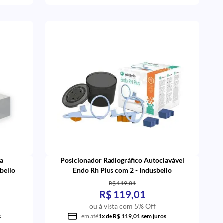
ra
Posicionador Radiográfico Autoclavável
bello
Endo Rh Plus com 2 - Indusbello
R$ 119,01
R$ 119,01
ou à vista com 5% Off
s
em até
1x de R$ 119,01 sem juros