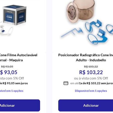
Cone Filme Autoclavável
Posicionador Radiográfico Cone In
rsal - Maquira
Adulto - Indusbello
R$ 93,05
R$ 103,22
$ 93,05
R$ 103,22
ista com 5% Off
ou à vista com 5% Off
de R$ 93,05 sem juros
em até
1x de R$ 103,22 sem juro
ível em 1 opções
Disponível em 1 opções
Adicionar
Adicionar