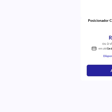
Posicionador C
R
ou à v
em até
1x 
Dispon