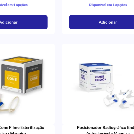
ível em 1 opções
Disponível em 1 opções
Adicionar
Adicionar
one Filme Esterilização
Posicionador Radiográfico En
ica - Maquira
Autoclavável - Maquira