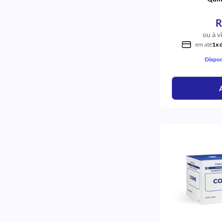
R
ou à v
em até
1x 
Dispon