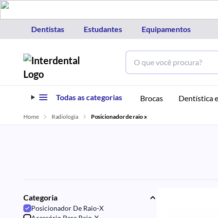
Dentistas
Estudantes
Equipamentos
Todas as categorias
Brocas
Dentística e
Home
Radiologia
Posicionador de raio x
Categoria
Posicionador De Raio-X
Acessório Para Raio-X