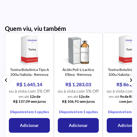
Quem viu, viu também
AV
PR
IM
UR
NA
PR
AV
PR
IM
UR
NA
Toxina Botulínica Tipo A
Ácido Poli-L-Lactico
Toxina Botulínica 
200u Nabota - Rennova
Elleva - Rennova
100u Nabota - R
R$ 1.645,14
R$ 1.283,03
R$ 861,8
f
ou à vista com 5% Off
ou à vista com 5% Off
ou à vista com 
em até
12x de
em até
12x de
em até
9x de R$ 
R$ 137,09 sem juros
R$ 106,91 sem juros
com juros
Disponível em 1 opções
Disponível em 1 opções
Disponível em 1 
Adicionar
Adicionar
Adicionar