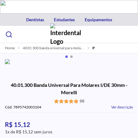
Dentistas
Estudantes
Equipamentos
Home
40 01 300 banda universal para molares i de 30mm morelli
P
40.01.300 Banda Universal Para Molares I/DE 30mm -
Morelli
(0)
Cód. 7895742003104
Ver descrição
R$ 15,12
1x de R$ 15,12 sem juros