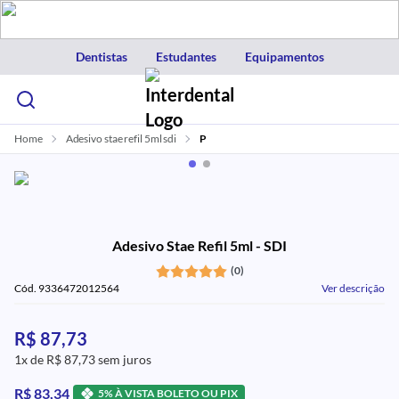
Dentistas
Estudantes
Equipamentos
Home
Adesivo stae refil 5ml sdi
P
Adesivo Stae Refil 5ml - SDI
(0)
Cód. 9336472012564
Ver descrição
R$ 87,73
1x de R$ 87,73 sem juros
R$ 83,34
5% À VISTA BOLETO OU PIX