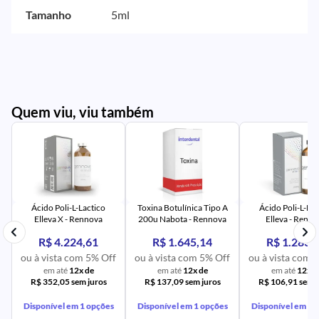
Tamanho
5ml
Quem viu, viu também
PR
IM
UR
NA
PR
AV
PR
IM
UR
NA
Ácido Poli-L-Lactico
Toxina Botulínica Tipo A
Ácido Poli-L-Lac
Elleva X - Rennova
200u Nabota - Rennova
Elleva - Renn
R$ 4.224,61
R$ 1.645,14
R$ 1.283,
ou à vista com 5% Off
ou à vista com 5% Off
ou à vista com 
em até
12x de
em até
12x de
em até
12x d
R$ 352,05 sem juros
R$ 137,09 sem juros
R$ 106,91 sem j
Disponível em 1 opções
Disponível em 1 opções
Disponível em 1 