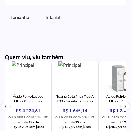
Tamanho
Infantil
Quem viu, viu também
PR
IM
UR
NA
PR
AV
PR
IM
UR
NA
Ácido Poli-L-Lactico
Toxina Botulínica Tipo A
Ácido Poli-L-Lac
Elleva X - Rennova
200u Nabota - Rennova
Elleva - Renn
R$ 4.224,61
R$ 1.645,14
R$ 1.283,
ou à vista com 5% Off
ou à vista com 5% Off
ou à vista com 
em até
12x de
em até
12x de
em até
12x d
R$ 352,05 sem juros
R$ 137,09 sem juros
R$ 106,91 sem j