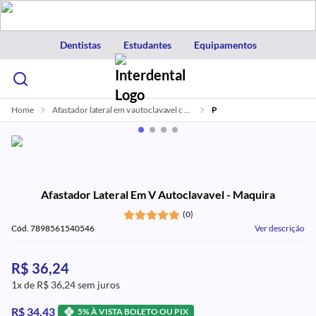
Dentistas
Estudantes
Equipamentos
Home
Afastador lateral em v autoclavavel c 2 maquira
P
Afastador Lateral Em V Autoclavavel - Maquira
(0)
Cód. 7898561540546
Ver descrição
R$ 36,24
1x de R$ 36,24 sem juros
R$ 34,43
5% À VISTA BOLETO OU PIX