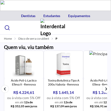
Dentistas
Estudantes
Equipamentos
Home
Disco de serra coraldent
P
Quem viu, viu também
PR
IM
UR
NA
PR
AV
PR
IM
UR
NA
Ácido Poli-L-Lactico
Toxina Botulínica Tipo A
Ácido Poli-L-Lac
Elleva X - Rennova
200u Nabota - Rennova
Elleva - Renn
R$ 4.224,61
R$ 1.645,14
R$ 1.283,
ou à vista com 5% Off
ou à vista com 5% Off
ou à vista com 
em até
12x de
em até
12x de
em até
12x d
R$ 352,05 sem juros
R$ 137,09 sem juros
R$ 106,91 sem j