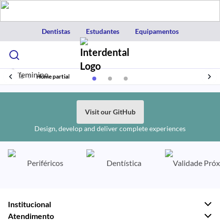
Dentistas
Estudantes
Equipamentos
Home
Home partial
Visit our GitHub
Design, develop and deliver complete experiences
Periféricos
Dentística
Validade Pró
Institucional
Atendimento