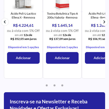
PR
IM
UR
NA
PR
AV
PR
IM
UR
NA
Ácido Poli-L-Lactico
Toxina Botulínica Tipo A
Ácido Poli-L-Lac
Elleva X - Rennova
200u Nabota - Rennova
Elleva - Renn
R$ 4.224,61
R$ 1.645,14
R$ 1.283,
ou à vista com 5% Off
ou à vista com 5% Off
ou à vista com 
em até
12x de
em até
12x de
em até
12x d
R$ 352,05 sem juros
R$ 137,09 sem juros
R$ 106,91 sem j
Disponível em 1 opções
Disponível em 1 opções
Disponível em 1 
Adicionar
Adicionar
Adicionar
Inscreva-se na Newsletter e Receba
Novidades e Ofertas Exclusivas!