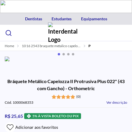
Dentistas
Estudantes
Equipamentos
Home
10 16 2543 braquete metalico capelozza ii protrusiva plus 022 43 com gancho orthometric
P
Bráquete Metálico Capelozza II Protrusiva Plus 022" (43
com Gancho) - Orthometric
(0)
Cód. 1000068353
Ver descrição
R$ 25,65
5% À VISTA BOLETO OU PIX
Adicionar aos favoritos