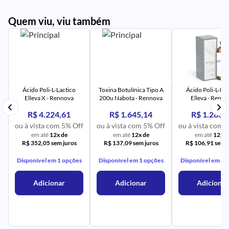
Quem viu, viu também
PR
IM
UR
NA
PR
AV
PR
IM
UR
NA
Ácido Poli-L-Lactico
Toxina Botulínica Tipo A
Ácido Poli-L-Lac
Elleva X - Rennova
200u Nabota - Rennova
Elleva - Renn
R$ 4.224,61
R$ 1.645,14
R$ 1.283,
ou à vista com 5% Off
ou à vista com 5% Off
ou à vista com 
em até
12x de
em até
12x de
em até
12x d
R$ 352,05 sem juros
R$ 137,09 sem juros
R$ 106,91 sem j
Disponível em 1 opções
Disponível em 1 opções
Disponível em 1 
Adicionar
Adicionar
Adicionar