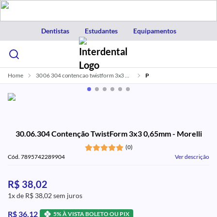
Dentistas
Estudantes
Equipamentos
Home
30 06 304 contencao twistform 3x3 0 65mm morelli
P
30.06.304 Contenção TwistForm 3x3 0,65mm - Morelli
(0)
Cód. 7895742289904
Ver descrição
R$ 38,02
1x de R$ 38,02 sem juros
R$ 36,12
5% À VISTA BOLETO OU PIX