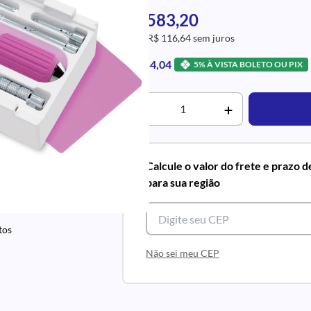
R$ 583,20
5x de R$ 116,64 sem juros
R$ 554,04
5% À VISTA BOLETO OU PIX
Calcule o valor do frete e prazo 
para sua região
tos
Não sei meu CEP