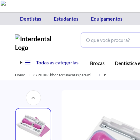
Dentistas
Estudantes
Equipamentos
Todas as categorias
Brocas
Dentística e
Home
37 20 003 kit de ferramentas para miniparafuso ortodontico rosa morelli
P