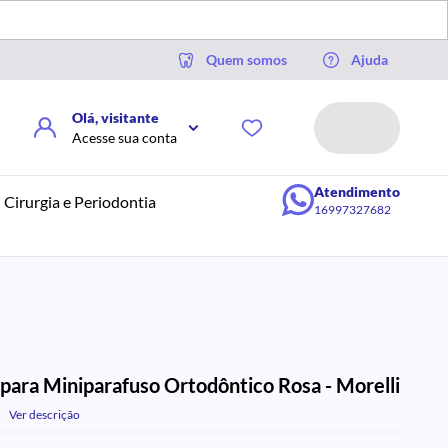
Quem somos
Ajuda
Olá, visitante
Acesse sua conta
Atendimento
Cirurgia e Periodontia
16997327682
para Miniparafuso Ortodôntico Rosa - Morelli
Ver descrição