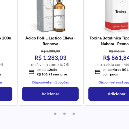
PR
IM
UR
NA
PR
AV
PR
IM
UR
NA
 A 200u
Ácido Poli-L-Lactico Elleva -
Toxina Botulínica Tip
a
Rennova
Nabota - Renno
R$ 1.283,03
R$ 861,84
4
R$ 1.283,03
R$ 861,8
ff
ou à vista com 5% Off
ou à vista com 5%
em até
12x de
em até
9x de R$ 
s
R$ 106,91 sem juros
com juros
es
Disponível em 1 opções
Disponível em 1 op
Adicionar
Adicionar