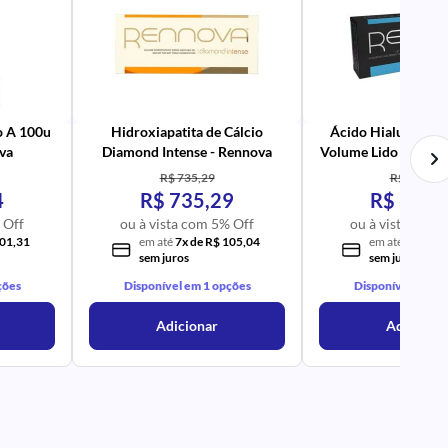
PR
AV
PR
IM
UR
NA
PR
AV
PR
IM
UR
NA
o A 100u
Hidroxiapatita de Cálcio
Ácido Hialurônico 
va
Diamond Intense - Rennova
Volume Lido com 1 s
- Rennova
R$ 735,29
R$ 622,40
4
R$ 735,29
R$ 622,
 Off
ou à vista com 5% Off
ou à vista com 
101,31
em até
7x de R$ 105,04
em até
6x de R
sem juros
sem juros
ções
Disponível em 1 opções
Disponível em 1 
Adicionar
Adicionar