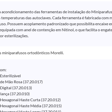
a acondicionamento das ferramentas de instalação do Miniparafu
s temperaturas das autoclaves. Cada ferramenta é fabricada com ma
o uso. Possuem acoplamento padronizado que possibilita encaixe em
equipada com anel de contenção em Nitinol, o que facilita o engat
or esterilizações.
s miniparafusos ortodônticos Morelli.
com:
Esterilizável
de Mão Rosa (37.20.017)
Digital (37.20.013)
lança (37.20.010)
Hexagonal Haste Curta (37.20.012)
Hexagonal Haste Média (37.20.015)
Hexagonal Haste Longa (37.20.011)