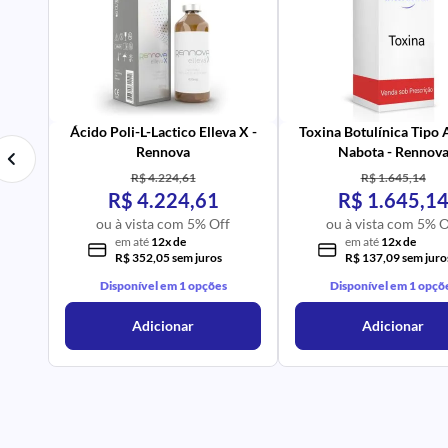
PR
IM
UR
NA
PR
AV
Ácido Poli-L-Lactico Elleva X -
Toxina Botulínica Tipo
Rennova
Nabota - Rennov
R$ 4.224,61
R$ 1.645,14
R$ 4.224,61
R$ 1.645,1
ou à vista com 5% Off
ou à vista com 5% O
em até
12x de
em até
12x de
R$ 352,05 sem juros
R$ 137,09 sem juro
Disponível em 1 opções
Disponível em 1 opçõ
Adicionar
Adicionar