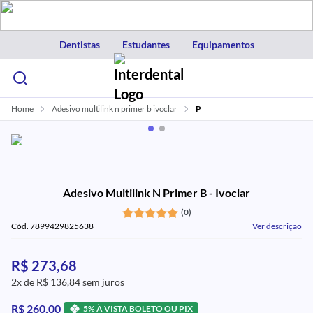
Dentistas
Estudantes
Equipamentos
Home
Adesivo multilink n primer b ivoclar
P
Adesivo Multilink N Primer B - Ivoclar
(0)
Cód. 7899429825638
Ver descrição
R$ 273,68
2x de R$ 136,84 sem juros
R$ 260,00
5% À VISTA BOLETO OU PIX