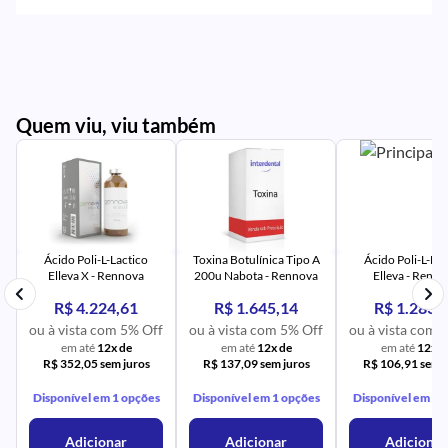
Quem viu, viu também
PR
IM
UR
NA
PR
AV
PR
IM
UR
NA
Ácido Poli-L-Lactico
Toxina Botulínica Tipo A
Ácido Poli-L-Lac
Elleva X - Rennova
200u Nabota - Rennova
Elleva - Renn
R$ 4.224,61
R$ 1.645,14
R$ 1.283,
ou à vista com 5% Off
ou à vista com 5% Off
ou à vista com 
em até
12x de
em até
12x de
em até
12x d
R$ 352,05 sem juros
R$ 137,09 sem juros
R$ 106,91 sem j
Disponível em 1 opções
Disponível em 1 opções
Disponível em 1 
Adicionar
Adicionar
Adicionar