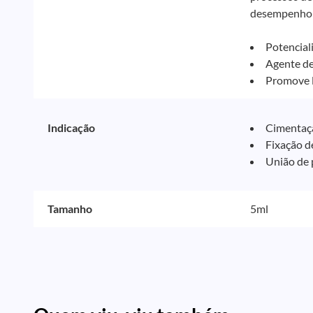
desempenho c
Potencial
Agente de
Promove l
Indicação
Cimentaçã
Fixação d
União de p
Tamanho
5ml