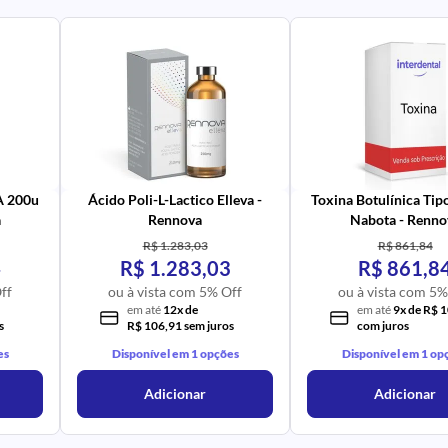
PR
IM
UR
NA
PR
AV
PR
IM
UR
NA
 A 200u
Ácido Poli-L-Lactico Elleva -
Toxina Botulínica Tip
a
Rennova
Nabota - Renno
R$ 1.283,03
R$ 861,84
4
R$ 1.283,03
R$ 861,8
ff
ou à vista com 5% Off
ou à vista com 5%
em até
12x de
em até
9x de R$ 
s
R$ 106,91 sem juros
com juros
es
Disponível em 1 opções
Disponível em 1 op
Adicionar
Adicionar