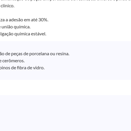
línico.
iza a adesão em até 30%.
 união química.
igação química estável.
o de peças de porcelana ou resina.
e cerômeros.
inos de fibra de vidro.