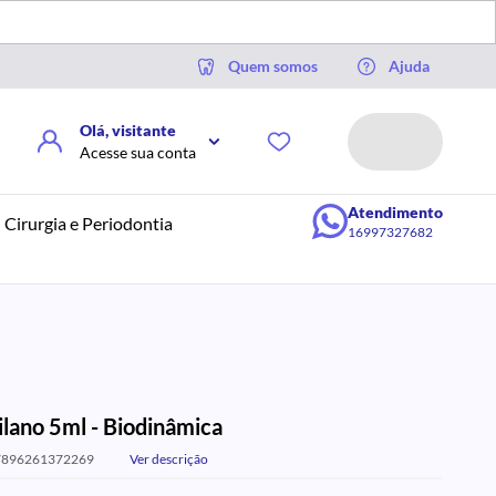
Quem somos
Ajuda
Olá, visitante
Acesse sua conta
Atendimento
Cirurgia e Periodontia
16997327682
ilano 5ml - Biodinâmica
7896261372269
Ver descrição