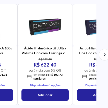
PR
AV
PR
IM
UR
NA
PR
AV
PR
IM
UR
NA
o A 100u
Ácido Hialurônico Lift Ultra
Ácido Hialurônico 
va
Volume Lido com 1 seringa 2ml
Line Lido com 1 ser
- Rennova
Rennova
R$ 622,40
R$ 404,32
4
R$ 622,40
R$ 404,
 Off
ou à vista com 5% Off
ou à vista com 
101,31
em até
6x de R$ 103,73
em até
4x de R
sem juros
sem juros
ções
Disponível em 1 opções
Disponível em 1 
Adicionar
Adicionar