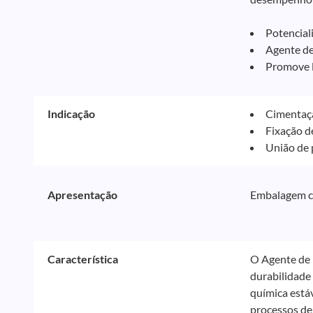
Potencial
Agente de
Promove l
Indicação
Cimentaçã
Fixação d
União de p
Apresentação
Embalagem c
Característica
O Agente de 
durabilidade 
química estáv
processos de 