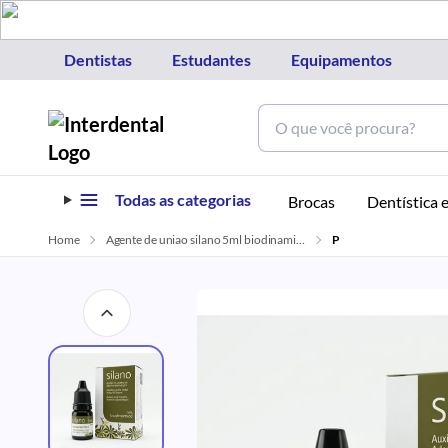
Dentistas
Estudantes
Equipamentos
Todas as categorias
Brocas
Dentística e
Home
Agente de uniao silano 5ml biodinamica
P