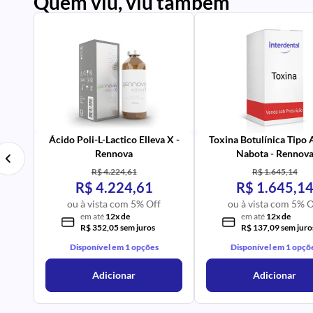
Quem viu, viu também
PR
IM
UR
NA
PR
AV
Ácido Poli-L-Lactico Elleva X -
Toxina Botulínica Tipo
Rennova
Nabota - Rennov
R$ 4.224,61
R$ 1.645,14
R$ 4.224,61
R$ 1.645,1
ou à vista com 5% Off
ou à vista com 5% O
em até
12x de
em até
12x de
R$ 352,05 sem juros
R$ 137,09 sem juro
Disponível em 1 opções
Disponível em 1 opçõ
Adicionar
Adicionar