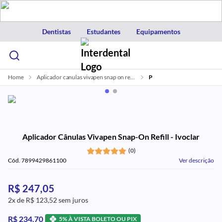
Dentistas
Estudantes
Equipamentos
Home
Aplicador canulas vivapen snap on refill ivoclar vivadent
P
Aplicador Cânulas Vivapen Snap-On Refill - Ivoclar
(0)
Cód. 7899429861100
Ver descrição
R$ 247,05
2x de R$ 123,52 sem juros
R$ 234,70
5% À VISTA BOLETO OU PIX