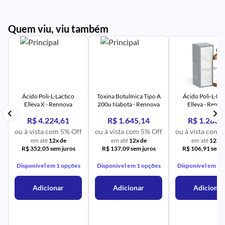
Quem viu, viu também
PR
IM
UR
NA
PR
AV
PR
IM
UR
NA
Ácido Poli-L-Lactico
Toxina Botulínica Tipo A
Ácido Poli-L-Lac
Elleva X - Rennova
200u Nabota - Rennova
Elleva - Renn
R$ 4.224,61
R$ 1.645,14
R$ 1.283,
ou à vista com 5% Off
ou à vista com 5% Off
ou à vista com 
em até
12x de
em até
12x de
em até
12x d
R$ 352,05 sem juros
R$ 137,09 sem juros
R$ 106,91 sem j
Disponível em 1 opções
Disponível em 1 opções
Disponível em 1 
Adicionar
Adicionar
Adicionar