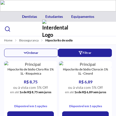
Dentistas
Estudantes
Equipamentos
Home
Biosseguranca
Hipoclorito de sodio
Ordenar
Filtrar
Hipoclorito de Sódio Cloro Rio 1%
Hipoclorito de Sódio Clorocin 1%
1L - Rioquímica
1L - Cinord
R$ 8,75
R$ 6,89
ou à vista com 5% Off
ou à vista com 5% Off
em até
1x de R$ 8,75 sem juros
em até
1x de R$ 6,89 sem juros
Disponível em 1 opções
Disponível em 1 opções