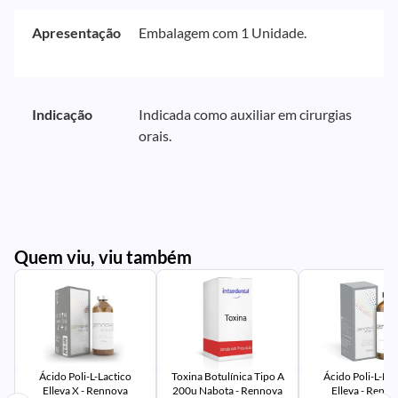
Apresentação
Embalagem com 1 Unidade.
Indicação
Indicada como auxiliar em cirurgias
orais.
Quem viu, viu também
PR
IM
UR
NA
PR
AV
PR
IM
UR
NA
Ácido Poli-L-Lactico
Toxina Botulínica Tipo A
Ácido Poli-L-Lac
Elleva X - Rennova
200u Nabota - Rennova
Elleva - Renn