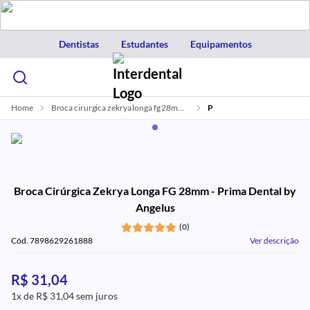
Dentistas
Estudantes
Equipamentos
Home
Broca cirurgica zekrya longa fg 28mm prima dental by angelus
P
Broca Cirúrgica Zekrya Longa FG 28mm - Prima Dental by
Angelus
(0)
Cód. 7898629261888
Ver descrição
R$ 31,04
1x de R$ 31,04 sem juros