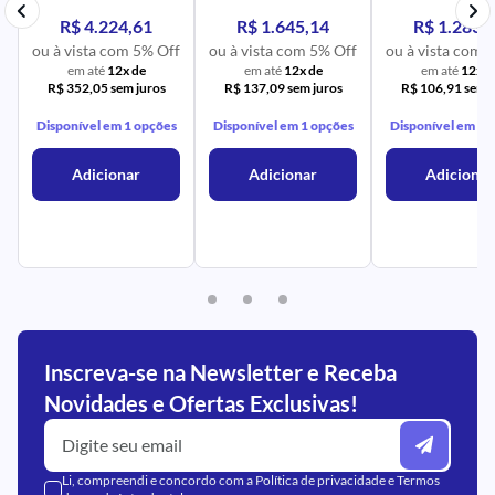
R$ 4.224,61
R$ 1.645,14
R$ 1.283,
ou à vista com 5% Off
ou à vista com 5% Off
ou à vista com 
em até
12x de
em até
12x de
em até
12x d
R$ 352,05 sem juros
R$ 137,09 sem juros
R$ 106,91 sem j
Disponível em 1 opções
Disponível em 1 opções
Disponível em 1 
Adicionar
Adicionar
Adicionar
Inscreva-se na Newsletter e Receba
Novidades e Ofertas Exclusivas!
Li, compreendi e concordo com a
Política de privacidade
e
Termos