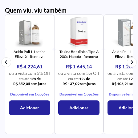
Quem viu, viu também
PR
IM
UR
NA
PR
AV
PR
IM
UR
NA
Ácido Poli-L-Lactico
Toxina Botulínica Tipo A
Ácido Poli-L-Lac
Elleva X - Rennova
200u Nabota - Rennova
Elleva - Renn
R$ 4.224,61
R$ 1.645,14
R$ 1.283,
ou à vista com 5% Off
ou à vista com 5% Off
ou à vista com 
em até
12x de
em até
12x de
em até
12x d
R$ 352,05 sem juros
R$ 137,09 sem juros
R$ 106,91 sem j
Disponível em 1 opções
Disponível em 1 opções
Disponível em 1 
Adicionar
Adicionar
Adicionar