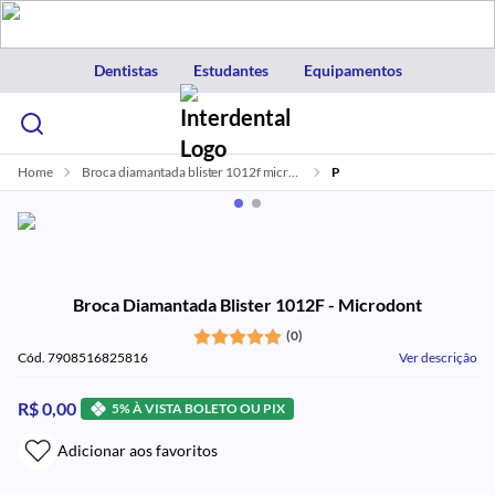
Dentistas
Estudantes
Equipamentos
Home
Broca diamantada blister 1012f microdont
P
Broca Diamantada Blister 1012F - Microdont
(0)
Cód. 7908516825816
Ver descrição
R$ 0,00
5% À VISTA BOLETO OU PIX
Adicionar aos favoritos