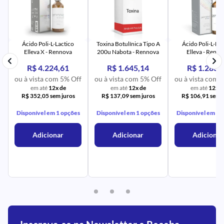
PR
IM
UR
NA
PR
AV
PR
IM
UR
NA
Ácido Poli-L-Lactico
Toxina Botulínica Tipo A
Ácido Poli-L-Lac
Elleva X - Rennova
200u Nabota - Rennova
Elleva - Renn
R$ 4.224,61
R$ 1.645,14
R$ 1.283,
ou à vista com 5% Off
ou à vista com 5% Off
ou à vista com 
em até
12x de
em até
12x de
em até
12x d
R$ 352,05 sem juros
R$ 137,09 sem juros
R$ 106,91 sem j
Disponível em 1 opções
Disponível em 1 opções
Disponível em 1 
Adicionar
Adicionar
Adicionar