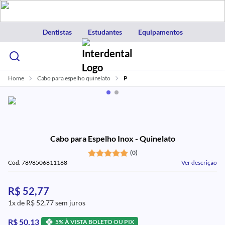
Dentistas
Estudantes
Equipamentos
Home
Cabo para espelho quinelato
P
Cabo para Espelho Inox - Quinelato
(0)
Cód. 7898506811168
Ver descrição
R$ 52,77
1x de R$ 52,77 sem juros
R$ 50,13
5% À VISTA BOLETO OU PIX