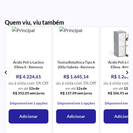
Quem viu, viu também
PR
IM
UR
NA
PR
AV
PR
IM
UR
NA
Ácido Poli-L-Lactico
Toxina Botulínica Tipo A
Ácido Poli-L-Lac
Elleva X - Rennova
200u Nabota - Rennova
Elleva - Renn
R$ 4.224,61
R$ 1.645,14
R$ 1.283,
ou à vista com 5% Off
ou à vista com 5% Off
ou à vista com 
em até
12x de
em até
12x de
em até
12x d
R$ 352,05 sem juros
R$ 137,09 sem juros
R$ 106,91 sem j
Disponível em 1 opções
Disponível em 1 opções
Disponível em 1 
Adicionar
Adicionar
Adicionar