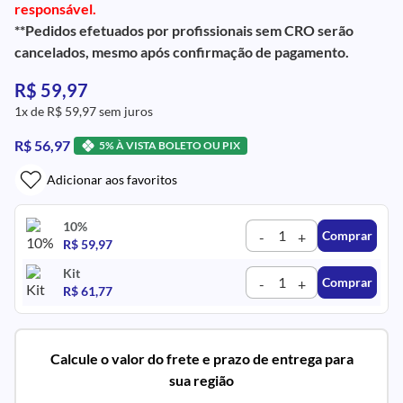
responsável.
**Pedidos efetuados por profissionais sem CRO serão
cancelados, mesmo após confirmação de pagamento.
R$ 59,97
1x de R$ 59,97 sem juros
R$ 56,97
5% À VISTA BOLETO OU PIX
Adicionar aos favoritos
10%
Comprar
-
+
R$ 59,97
Kit
Comprar
-
+
R$ 61,77
Calcule o valor do frete e prazo de entrega para
sua região