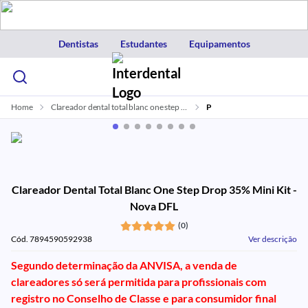
Dentistas
Estudantes
Equipamentos
Home
Clareador dental total blanc one step 35 mini kit nova dfl
P
Clareador Dental Total Blanc One Step Drop 35% Mini Kit -
Nova DFL
(0)
Cód. 7894590592938
Ver descrição
Segundo determinação da ANVISA, a venda de
clareadores só será permitida para profissionais com
registro no Conselho de Classe e para consumidor final