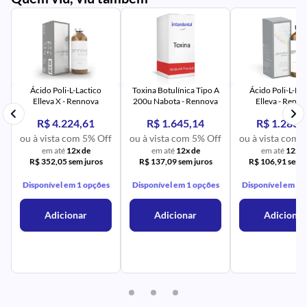
PR
IM
UR
NA
PR
AV
PR
IM
UR
NA
Ácido Poli-L-Lactico
Toxina Botulínica Tipo A
Ácido Poli-L-Lac
Elleva X - Rennova
200u Nabota - Rennova
Elleva - Renn
R$ 4.224,61
R$ 1.645,14
R$ 1.283,
ou à vista com 5% Off
ou à vista com 5% Off
ou à vista com 
em até
12x de
em até
12x de
em até
12x d
R$ 352,05 sem juros
R$ 137,09 sem juros
R$ 106,91 sem j
Disponível em 1 opções
Disponível em 1 opções
Disponível em 1 
Adicionar
Adicionar
Adicionar