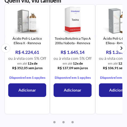
Quem viu, viu também
PR
IM
UR
NA
PR
AV
PR
IM
UR
NA
Ácido Poli-L-Lactico
Toxina Botulínica Tipo A
Ácido Poli-L-Lac
Elleva X - Rennova
200u Nabota - Rennova
Elleva - Renn
R$ 4.224,61
R$ 1.645,14
R$ 1.283,
ou à vista com 5% Off
ou à vista com 5% Off
ou à vista com 
em até
12x de
em até
12x de
em até
12x d
R$ 352,05 sem juros
R$ 137,09 sem juros
R$ 106,91 sem j
Disponível em 1 opções
Disponível em 1 opções
Disponível em 1 
Adicionar
Adicionar
Adicionar