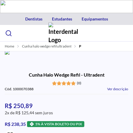
Dentistas
Estudantes
Equipamentos
Home
Cunha halo wedge refil ultradent
P
Cunha Halo Wedge Refil - Ultradent
(0)
Cód. 1000070388
Ver descrição
R$ 250,89
2x de R$ 125,44 sem juros
R$ 238,35
5% À VISTA BOLETO OU PIX