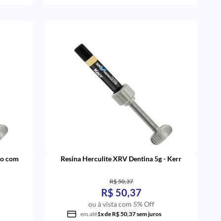
io com
Resina Herculite XRV Dentina 5g - Kerr
R$ 50,37
R$ 50,37
ou à vista com 5% Off
em até
1x de R$ 50,37 sem juros