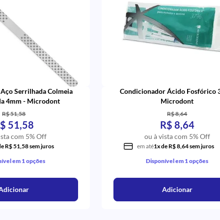
e Aço Serrilhada Colmeia
Condicionador Ácido Fosfórico 
a 4mm - Microdont
Microdont
R$ 51,58
R$ 8,64
$ 51,58
R$ 8,64
ista com 5% Off
ou à vista com 5% Off
de R$ 51,58 sem juros
em até
1x de R$ 8,64 sem juros
ível em 1 opções
Disponível em 1 opções
Adicionar
Adicionar