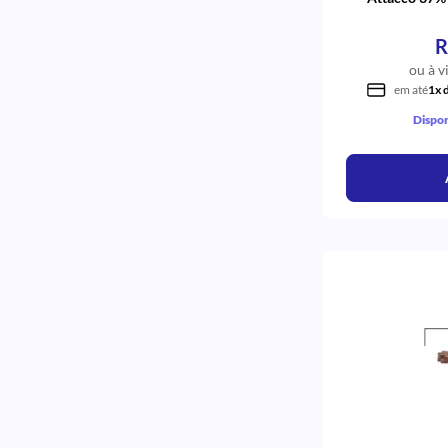
Z250 Xt
TALMAX
Young Metal
QUINELATO
R
Vittra
MORELLI
Universal
ou à v
JON
Universal Aps
em até
1x 
COOPERFLEX
Unique
AF DO BRASIL
Dispon
Total Blanc Office
SS WHITE
Top Dam
SMART DENT
Super Grosso
ORTOGUARU
Simples
ORTHOMETRIC
Simples <br><br>
MK LIFE
Sigma Flow
MAC
Rm
DIAMANTEC
Reg 1P
COTISEN
Refil
COLTENE
Refil Flow
BM4
Quadrada
BAUSCH
Precis
SS PLUS
Perborato
RENNOVA
Omega
QUALITY
Office Plus
PRISMA
Office Bulk
ORTO CENTRAL
Odontopediatria