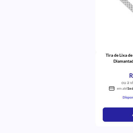
Durafill VS
Dobrável
Dobrável <br><br>
Diamond Universal
Diamond R
Diamond Pro
Diamond Master
Diamond Excel
Diamond Aci Acii
Tira de Lixa d
Day
Diamantad
Chama
Chama <br><br>
Blocco
R
APS
ou à v
5%
em até
1x 
3303A3
56633
Dispon