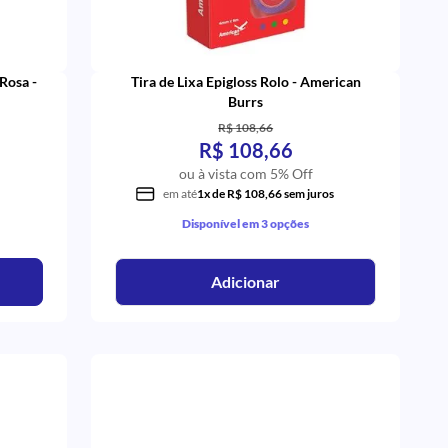
Rosa -
Tira de Lixa Epigloss Rolo - American
Burrs
R$ 108,66
R$ 108,66
ou à vista com 5% Off
em até
1x de R$ 108,66 sem juros
Disponível em 3 opções
Adicionar