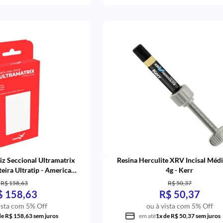
iz Seccional Ultramatrix
Resina Herculite XRV Incisal Méd
eira Ultratip - American
4g - Kerr
Burrs
R$ 158,63
R$ 50,37
$ 158,63
R$ 50,37
ista com 5% Off
ou à vista com 5% Off
de R$ 158,63 sem juros
em até
1x de R$ 50,37 sem juros