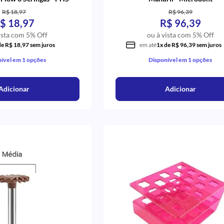
R$ 18,97
R$ 96,39
$ 18,97
R$ 96,39
ista com 5% Off
ou à vista com 5% Off
de R$ 18,97 sem juros
em até
1x de R$ 96,39 sem juros
ível em 1 opções
Disponível em 1 opções
Adicionar
Adicionar