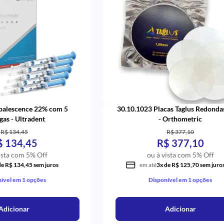
palescence 22% com 5
30.10.1023 Placas Taglus Redond
gas - Ultradent
- Orthometric
R$ 134,45
R$ 377,10
$ 134,45
R$ 377,10
ista com 5% Off
ou à vista com 5% Off
de R$ 134,45 sem juros
em até
3x de R$ 125,70 sem juro
ível em 1 opções
Disponível em 1 opções
Adicionar
Adicionar