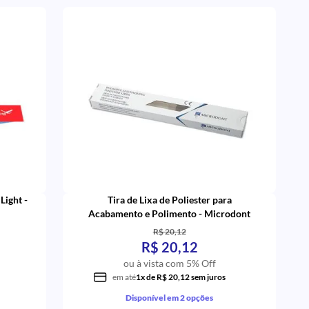
Light -
Tira de Lixa de Poliester para
Acabamento e Polimento - Microdont
R$ 20,12
R$ 20,12
ou à vista com 5% Off
em até
1x de R$ 20,12 sem juros
Disponível em 2 opções