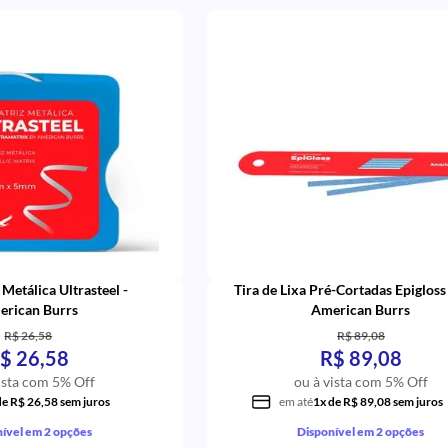
 Metálica Ultrasteel -
Tira de Lixa Pré-Cortadas Epigloss 
erican Burrs
American Burrs
R$ 26,58
R$ 89,08
$ 26,58
R$ 89,08
ista com 5% Off
ou à vista com 5% Off
de R$ 26,58 sem juros
em até
1x de R$ 89,08 sem juros
ível em 2 opções
Disponível em 2 opções