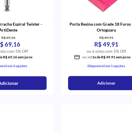
rracha Espiral Twister -
Porta Resina com Grade 18 Furos 
ArtiDente
Ortoguaru
R$ 69,16
R$ 49,91
$ 69,16
R$ 49,91
ista com 5% Off
ou à vista com 5% Off
de R$ 69,16 sem juros
em até
1x de R$ 49,91 sem juros
ível em 3 opções
Disponível em 1 opções
Adicionar
Adicionar