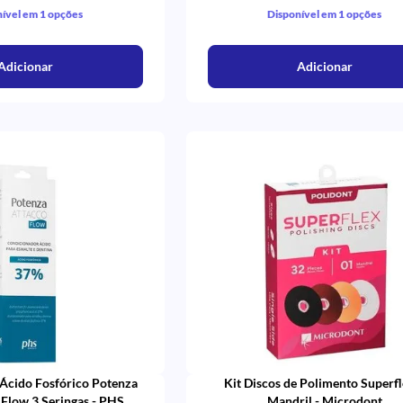
ível em 1 opções
Disponível em 1 opções
Adicionar
Adicionar
Ácido Fosfórico Potenza
Kit Discos de Polimento Superfl
Flow 3 Seringas - PHS
Mandril - Microdont