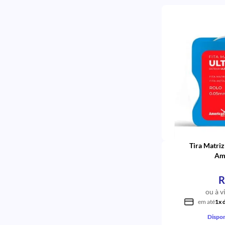
Tira Matriz
Am
R
ou à v
em até
1x 
Dispon