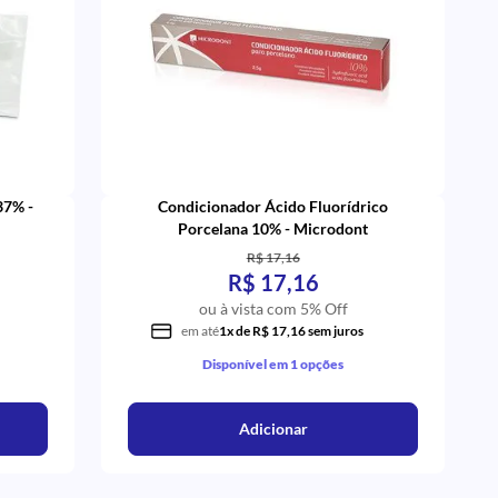
37% -
Condicionador Ácido Fluorídrico
Porcelana 10% - Microdont
R$ 17,16
R$ 17,16
ou à vista com 5% Off
em até
1x de R$ 17,16 sem juros
Disponível em 1 opções
Adicionar