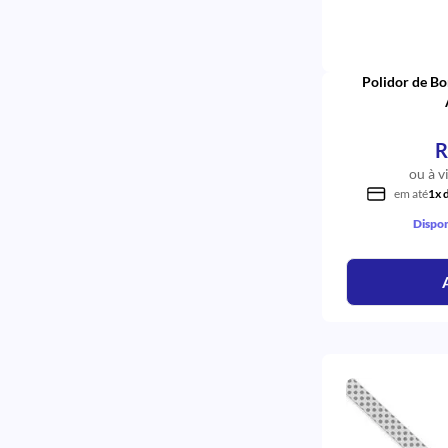
ORMCO
Nylon
NOP
Monocomponente
MIXPAC
Mista
IODONTOSUL
MÉDIO, FINO, SUPER FINO, GROSSO
Polidor de Bo
INTERDENTAL
Maxdam
FORMULA E ACAO
Master Fill<br>
FARMOQUÍMICA
Magic Acid 37%
CRITERIA
R
Lx5
CARAN D'ACHE
ou à v
Longo
BORDENTE
em até
1x 
Liso
3M
Liso/ Curto
Dispon
Lateral V
Kit
Kit Everyday
Gengiva
Forma
FL
FL Prime
Fl Bond II
Extra Fino
Esterilização Química <br><br>
Esente Glu-Hema