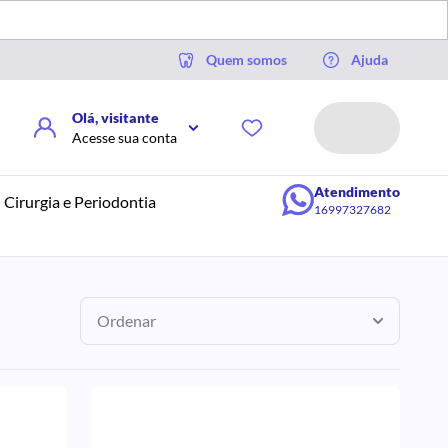
Quem somos
Ajuda
Olá, visitante
Acesse sua conta
Atendimento
Cirurgia e Periodontia
16997327682
Ordenar