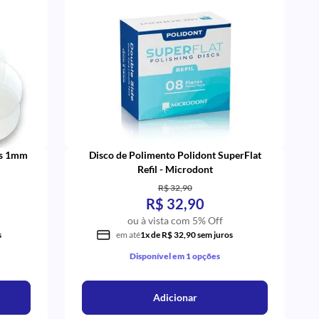
as 1mm
Disco de Polimento Polidont SuperFlat
Refil - Microdont
R$ 32,90
R$ 32,90
ou à vista com 5% Off
s
em até
1x de R$ 32,90 sem juros
Disponível em 1 opções
Adicionar