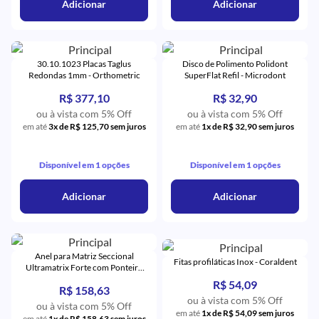
Adicionar
Adicionar
30.10.1023 Placas Taglus
Disco de Polimento Polidont
Redondas 1mm - Orthometric
SuperFlat Refil - Microdont
R$ 377,10
R$ 32,90
ou à vista com 5% Off
ou à vista com 5% Off
em até
3x de R$ 125,70 sem juros
em até
1x de R$ 32,90 sem juros
Disponível em 1 opções
Disponível em 1 opções
Adicionar
Adicionar
Anel para Matriz Seccional
Fitas profiláticas Inox - Coraldent
Ultramatrix Forte com Ponteira
Ultratip - American Burrs
R$ 54,09
R$ 158,63
ou à vista com 5% Off
ou à vista com 5% Off
em até
1x de R$ 54,09 sem juros
em até
1x de R$ 158,63 sem juros