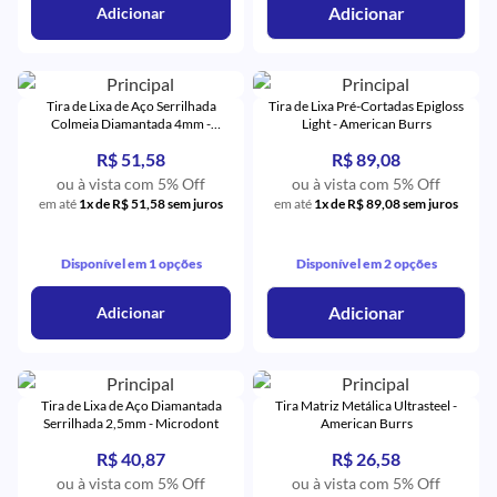
Adicionar
Adicionar
Tira de Lixa de Aço Serrilhada
Tira de Lixa Pré-Cortadas Epigloss
Colmeia Diamantada 4mm -
Light - American Burrs
Microdont
R$ 51,58
R$ 89,08
ou à vista com 5% Off
ou à vista com 5% Off
em até
1x de R$ 51,58 sem juros
em até
1x de R$ 89,08 sem juros
Disponível em 1 opções
Disponível em 2 opções
Adicionar
Adicionar
Tira de Lixa de Aço Diamantada
Tira Matriz Metálica Ultrasteel -
Serrilhada 2,5mm - Microdont
American Burrs
R$ 40,87
R$ 26,58
ou à vista com 5% Off
ou à vista com 5% Off