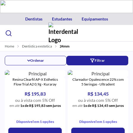
Dentistas
Estudantes
Equipamentos
Home
Dentistica e estetica
24mm
Ordenar
Filtrar
Resina Clearfil AP-X Esthetics
Clareador Opalescence 22% com
Flow Trial A2 0,9g - Kuraray
5 Seringas - Ultradent
R$ 195,83
R$ 134,45
ou à vista com 5% Off
ou à vista com 5% Off
em até
1x de R$ 195,83 sem juros
em até
1x de R$ 134,45 sem juros
Disponível em 1 opções
Disponível em 1 opções