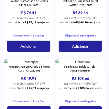
Polidor Diamantado de Resina
Polidor de Borracha Espiral
Cinza CA - Jota
Twister - ArtiDente
R$ 74,41
R$ 69,16
ou à vista com 5% Off
ou à vista com 5% Off
em até
1x de R$ 74,41 sem juros
em até
1x de R$ 69,16 sem juros
Disponível em 3 opções
Disponível em 3 opções
Adicionar
Adicionar
Porta Resina com Grade 18 Furos
Tira de Lixa Epigloss Rolo -
Rosa - Ortoguaru
American Burrs
R$ 49,91
R$ 108,66
ou à vista com 5% Off
ou à vista com 5% Off
em até
1x de R$ 49,91 sem juros
em até
1x de R$ 108,66 sem juros
Disponível em 1 opções
Disponível em 3 opções