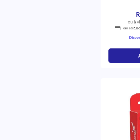
Z250 Xt
TALMAX
Young Metal
QUINELATO
R
Vittra
MORELLI
Universal
ou à v
JON
Universal Aps
em até
1x 
COOPERFLEX
Unique
AF DO BRASIL
Dispon
Total Blanc Office
SS WHITE
Top Dam
SMART DENT
Super Grosso
ORTOGUARU
Simples
ORTHOMETRIC
Simples <br><br>
MK LIFE
Sigma Flow
MAC
Rm
DIAMANTEC
Reg 1P
COTISEN
Refil
COLTENE
Refil Flow
BM4
Quadrada
BAUSCH
Precis
SS PLUS
Perborato
RENNOVA
Omega
QUALITY
Office Plus
PRISMA
Office Bulk
ORTO CENTRAL
Odontopediatria