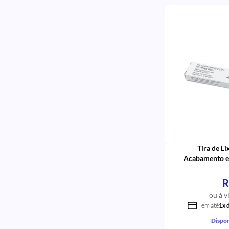
Tira de Li
Acabamento e
R
ou à v
em até
1x 
Dispon