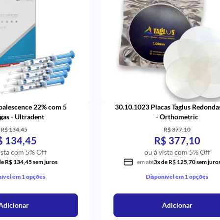
palescence 22% com 5
30.10.1023 Placas Taglus Redond
gas - Ultradent
- Orthometric
R$ 134,45
R$ 377,10
$ 134,45
R$ 377,10
ista com 5% Off
ou à vista com 5% Off
de R$ 134,45 sem juros
em até
3x de R$ 125,70 sem juro
ível em 1 opções
Disponível em 1 opções
Adicionar
Adicionar