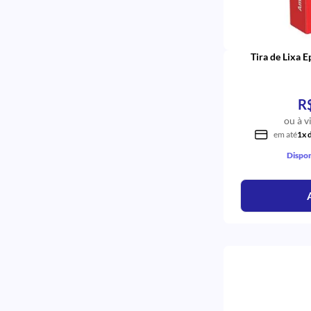
ORMCO
Nylon
NOP
Monocomponente
MIXPAC
Mista
IODONTOSUL
MÉDIO, FINO, SUPER FINO, GROSSO
Tira de Lixa 
INTERDENTAL
Maxdam
FORMULA E ACAO
Master Fill<br>
FARMOQUÍMICA
Magic Acid 37%
CRITERIA
R
Lx5
CARAN D'ACHE
ou à v
Longo
BORDENTE
em até
1x 
Liso
3M
Liso/ Curto
Dispon
Lateral V
Kit
Kit Everyday
Gengiva
Forma
FL
FL Prime
Fl Bond II
Extra Fino
Esterilização Química <br><br>
Esente Glu-Hema