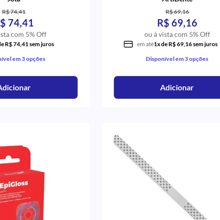
R$ 74,41
R$ 69,16
$ 74,41
R$ 69,16
ista com 5% Off
ou à vista com 5% Off
de R$ 74,41 sem juros
em até
1x de R$ 69,16 sem juros
ível em 3 opções
Disponível em 3 opções
Adicionar
Adicionar