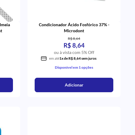
olmeia
Condicionador Ácido Fosfórico 37% -
t
Microdont
R$ 8,64
R$ 8,64
ou à vista com 5% Off
em até
1x de R$ 8,64 sem juros
Disponível em 1 opções
Adicionar