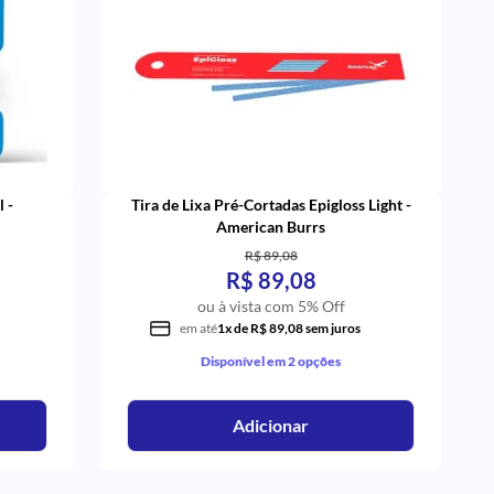
l -
Tira de Lixa Pré-Cortadas Epigloss Light -
American Burrs
R$ 89,08
R$ 89,08
ou à vista com 5% Off
em até
1x de R$ 89,08 sem juros
Disponível em 2 opções
Adicionar