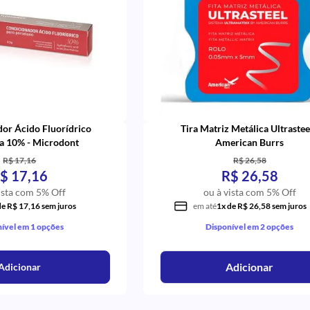
or Ácido Fluorídrico
Tira Matriz Metálica Ultrastee
a 10% - Microdont
American Burrs
R$ 17,16
R$ 26,58
$ 17,16
R$ 26,58
ista com 5% Off
ou à vista com 5% Off
de R$ 17,16 sem juros
em até
1x de R$ 26,58 sem juros
ível em 1 opções
Disponível em 2 opções
Adicionar
Adicionar