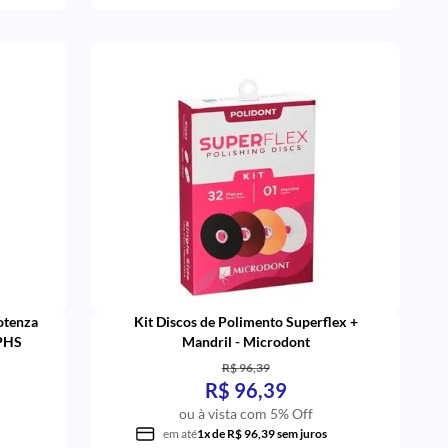
otenza
Kit Discos de Polimento Superflex +
 PHS
Mandril - Microdont
R$ 96,39
R$ 96,39
ou à vista com 5% Off
em até
1x de R$ 96,39 sem juros