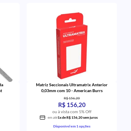
da
Matriz Seccionais Ultramatrix Anterior
nt
0,03mm com 10 - American Burrs
R$ 156,20
R$ 156,20
ou à vista com 5% Off
em até
1x de R$ 156,20 sem juros
Disponível em 1 opções