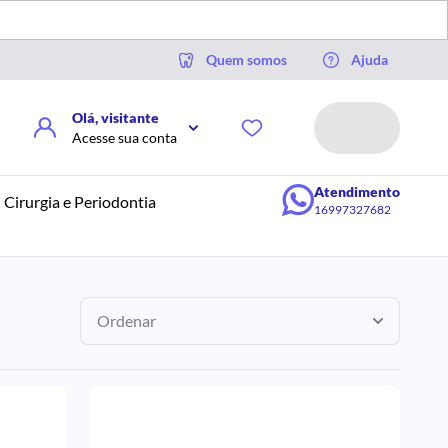
Quem somos
Ajuda
Olá, visitante
Acesse sua conta
Atendimento
Cirurgia e Periodontia
16997327682
Ordenar