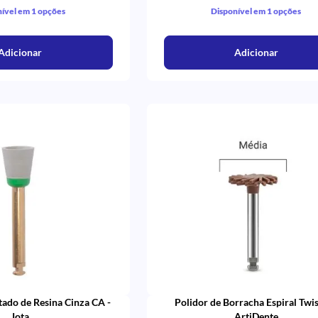
ível em 1 opções
Disponível em 1 opções
Adicionar
Adicionar
ado de Resina Cinza CA -
Polidor de Borracha Espiral Twis
Jota
ArtiDente