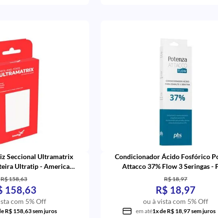
iz Seccional Ultramatrix
Condicionador Ácido Fosfórico P
eira Ultratip - American
Attacco 37% Flow 3 Seringas -
Burrs
R$ 158,63
R$ 18,97
$ 158,63
R$ 18,97
ista com 5% Off
ou à vista com 5% Off
de R$ 158,63 sem juros
em até
1x de R$ 18,97 sem juros