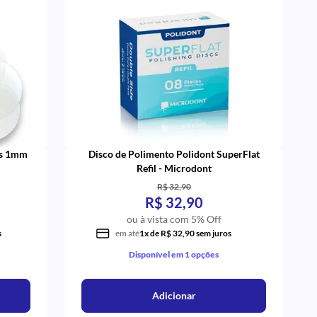
as 1mm
Disco de Polimento Polidont SuperFlat
Refil - Microdont
R$ 32,90
R$ 32,90
ou à vista com 5% Off
s
em até
1x de R$ 32,90 sem juros
Disponível em 1 opções
Adicionar