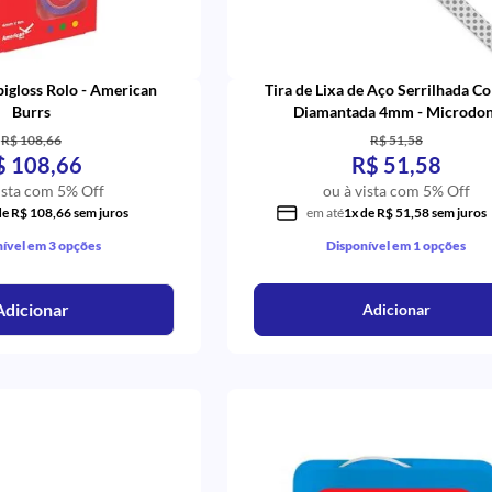
Epigloss Rolo - American
Tira de Lixa de Aço Serrilhada C
Burrs
Diamantada 4mm - Microdon
R$ 108,66
R$ 51,58
$ 108,66
R$ 51,58
ista com 5% Off
ou à vista com 5% Off
de R$ 108,66 sem juros
em até
1x de R$ 51,58 sem juros
ível em 3 opções
Disponível em 1 opções
Adicionar
Adicionar