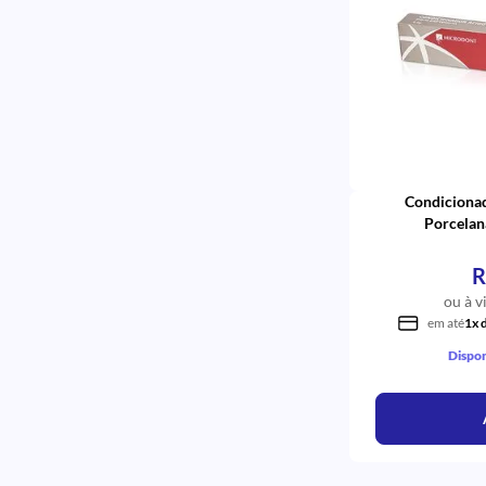
Durafill VS
Dobrável
Dobrável <br><br>
Diamond Universal
Diamond R
Diamond Pro
Diamond Master
Diamond Excel
Diamond Aci Acii
Condicionad
Day
Porcelan
Chama
Chama <br><br>
Blocco
R
APS
ou à v
5%
em até
1x 
3303A3
56633
Dispon