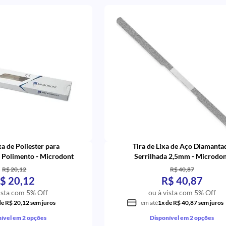
xa de Poliester para
Tira de Lixa de Aço Diamanta
 Polimento - Microdont
Serrilhada 2,5mm - Microdo
R$ 20,12
R$ 40,87
$ 20,12
R$ 40,87
ista com 5% Off
ou à vista com 5% Off
de R$ 20,12 sem juros
em até
1x de R$ 40,87 sem juros
ível em 2 opções
Disponível em 2 opções