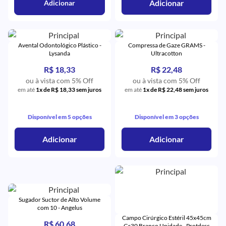
Adicionar
Adicionar
Avental Odontológico Plástico -
Compressa de Gaze GRAMS -
Lysanda
Ultracotton
R$ 18,33
R$ 22,48
ou à vista com 5% Off
ou à vista com 5% Off
em até
1x de R$ 18,33 sem juros
em até
1x de R$ 22,48 sem juros
Disponível em 5 opções
Disponível em 3 opções
Adicionar
Adicionar
Sugador Suctor de Alto Volume
com 10 - Angelus
Campo Cirúrgico Estéril 45x45cm
R$ 60,68
Gr30 Branco Unidade - Protdesc