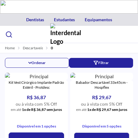
Dentistas
Estudantes
Equipamentos
Home
Descartaveis
0
Ordenar
Filtrar
Kit Vest Cirúrgico Implante Padrão
Babador Descartável 33x45cm -
Estéril - Protdesc
Hospflex
R$ 36,87
R$ 29,67
ou à vista com 5% Off
ou à vista com 5% Off
em até
1x de R$ 36,87 sem juros
em até
1x de R$ 29,67 sem juros
Disponível em 1 opções
Disponível em 5 opções