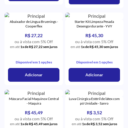
Abaixador de Língua Bruenings -
Starter Kit Limpeza Pesada
Cooperflex
Desengordurante - YVY
R$ 27,22
R$ 45,30
ou à vista com 5% Off
ou à vista com 5% Off
em até
1x de R$ 27,22 sem juros
em até
1x de R$ 45,30 sem juros
Disponível em 1 opções
Disponível em 1 opções
Adicionar
Adicionar
Máscara Facial Maquinox Central
Luva Cirúrgica Estéril de látex com
- Maquira
pó Unidade - Sanro
R$ 45,49
R$ 3,52
ou à vista com 5% Off
ou à vista com 5% Off
em até
1x de R$ 45,49 sem juros
em até
1x de R$ 3,52 sem juros