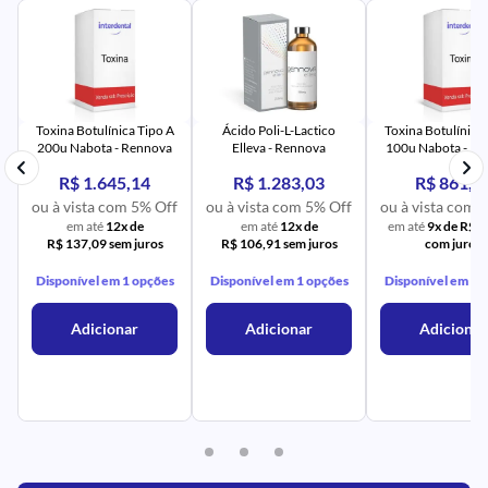
AV
PR
IM
UR
NA
PR
AV
PR
IM
UR
NA
Toxina Botulínica Tipo A
Ácido Poli-L-Lactico
Toxina Botulínica 
200u Nabota - Rennova
Elleva - Rennova
100u Nabota - R
R$ 1.645,14
R$ 1.283,03
R$ 861,8
f
ou à vista com 5% Off
ou à vista com 5% Off
ou à vista com 
em até
12x de
em até
12x de
em até
9x de R$ 
R$ 137,09 sem juros
R$ 106,91 sem juros
com juros
Disponível em 1 opções
Disponível em 1 opções
Disponível em 1 
Adicionar
Adicionar
Adicionar